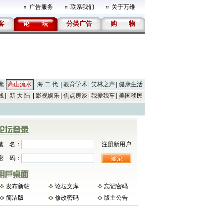
广告服务
联系我们
关于万维
客
论
坛
分类广告
购
物
素
高山流水
海 二 代
教育学术
笑林之声
健康生活
线
新 大 陆
影视娱乐
焦点房谈
我爱我车
美国移民
笔 名：
注册新用户
密 码：
发布新帖
论坛文库
忘记密码
简洁版
修改密码
版主公告