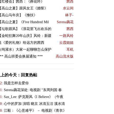
【红楼会】茜西：《葬花吟》
茜西
【高山之夏】跟风女王《婚誓》
水云间
【高山马年庆】《搀扶》
林子-
【高山之夏】《Five Hundred Mil
Serena藕花
【坛歌跟风】《浪花里飞出欢乐的
茜西
【金蛇狂舞20年山庆】风铃：新疆
一路风铃
送《爱的礼物》给远方的茜西
云霞姐姐
（纯灌水）大家一起聊聊怎么保护
耳机
*** 高山班委会换届通知 ***
高山流水版
史上的今天：回复热帖
2:
我是怎样去爱你
1:
Serena藕花深处: 电视剧 “东周列国 春
1:
Sax_Lee: 萨克斯风《I Believe》（午夜
0:
心中的罗加 演唱 晓京 冰清玉洁 溪水清
0:
江毅：《心意难平》 － 电视剧《青衣》