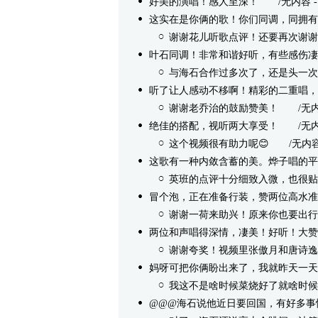
好美的演唱！感人至深！
/无内容 - 定庆
这实在是你俩的歌！你们同调，同拥有
谢谢花儿听歌点评！还要再次谢谢
叶石同调！非常和谐好听，有些感伤凄
与海石合作过多次了，还是头一次
听了让人感动不移啊！精彩的二重唱，
谢谢老乔治的鼓励赞美！
/无内容 -
绝佳的搭配，视听两大享受！
/无内容 -
这个视频很有助力呢😊
/无内容 - 
这歌有一种内敛含蓄的美。烨子唱的平
英班的点评十分细致入微，也很贴
冒个泡，正在准备行装，赞两位高水准
谢谢一荷来助兴！原来你也要出行
两位和声唱得深情，凄美！好听！大赞
谢谢夸奖！视频里张傲月和唐诗逸
妈呀可把你俩盼出来了，我就昨天一天
我这不是啥时候菜烧好了就啥时候
@@@海石说他近日要回国，有好多事