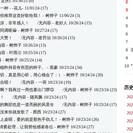
L 05/30/25 (0)
2
一种
- -花儿- 11/01/24 (17)
3
你推荐这首好歌给我！
- 树烨子 11/06/24 (3)
4
凉，非常感人！
/无内容 - 老好人 10/26/24 (15)
5
同调呢😀
- 树烨子 10/27/24 (17)
6
大赞！
/无内容 - 老乔治 10/26/24 (15)
7
 树烨子 10/26/24 (13)
8
 叶雨㊣ 10/25/24 (17)
9
树烨子 10/25/24 (14)
10
稳矜持若有所思的样子。
- 英豪 10/23/24 (34)
切，真是用心听，用心领会了：）
- 树烨子 10/24/24 (20)
合唱！
/无内容 - 一荷 10/23/24 (19)
历
啊？我再过一周也要出门啰😊
/无内容 - 树烨子 10/23/24 (23)
202
！
/无内容 - 随风飘 10/23/24 (17)
的舞蹈也是一道亮丽的风景🌼
/无内容 - 树烨子 10/23/24 (17)
202
没来你就发歌了
- 茜西 10/23/24 (27)
202
上桌呗，要的就是那热乎劲儿！
- 树烨子 10/23/24 (26)
202
情要处理，让我替他感谢各位
- 树烨子 10/23/24 (27)
202