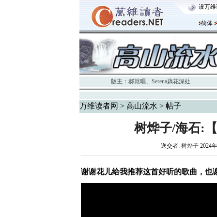
设万维
简体
版主：
郝就唱
、
Serena藕花深处
万维读者网
>
高山流水
> 帖子
树烨子/海石:
送交者:
树烨子
2024年
谢谢花儿给我推荐这首好听的歌曲，也