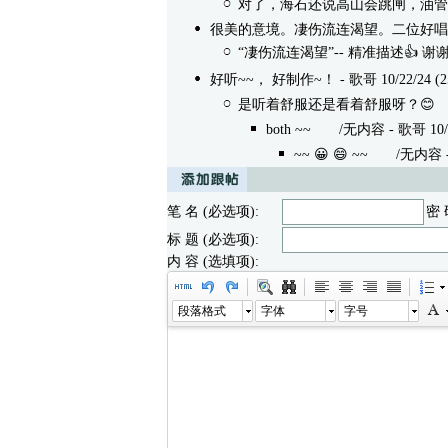
对了，海石还说高山会跳闸，油管
很美的意境。凄伤流连渴望。二位好唱
“凄伤流连渴望”-- 精准描述👍 
好听~~， 好制作~！
- 歌哥 10/22/24 (2
是听着舒服还是看着舒服呀？😊
/
both ~~
/无内容 - 歌哥 10/22/
~~ 😀 😄 ~~
/无内容 - 树烨
笔 名 (必选项):
密 
标 题 (必选项):
内 容 (选填项):
段落格式
字体
字号