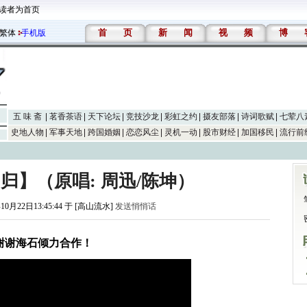
读者为首页
首
页
新
闻
视
频
博
繁体
手机版
五 味 斋
茗香茶语
天下论坛
竞技沙龙
彩虹之约
摄友部落
诗词歌赋
七荤八
史地人物
军事天地
跨国婚姻
恋恋风尘
灵机一动
股市财经
加国移民
流行前
【归】（原唱: 周迅/陈坤）
10月22日13:45:44 于 [高山流水]
发送悄悄话
谢谢海石倾力合作！