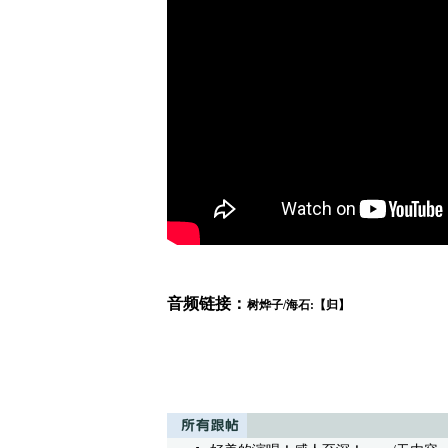
音频链接：
树烨子/海石:【归】