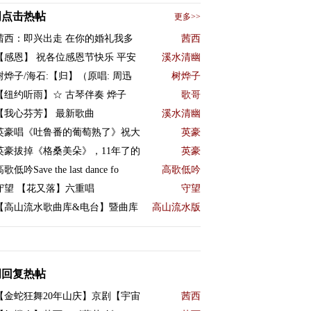
周点击热帖
更多>>
茜西：即兴出走 在你的婚礼我多
茜西
【感恩】 祝各位感恩节快乐 平安
溪水清幽
树烨子/海石:【归】（原唱: 周迅
树烨子
【纽约听雨】☆ 古琴伴奏 烨子
歌哥
【我心芬芳】 最新歌曲
溪水清幽
英豪唱《吐鲁番的葡萄熟了》祝大
英豪
英豪拔掉《格桑美朵》，11年了的
英豪
歌低吟Save the last dance fo
高歌低吟
守望 【花又落】六重唱
守望
【高山流水歌曲库&电台】暨曲库
高山流水版
周回复热帖
【金蛇狂舞20年山庆】京剧【宇宙
茜西