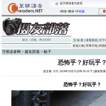
设万维读者为首页
首
简体
繁体
手机版
版主：
白杨
、
闲士9264
五 味 斋
茗香茶语
天下
史地人物
军事天地
跨国
万维读者网
>
摄友部落
> 帖子
恐怖乎？好玩乎
送交者:
良邑
2024年10月31日08:36:28 于 [摄友部落
恐怖乎？好玩乎？