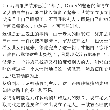
Cindy与雨辰结婚已近半年了。Cindy的爸爸的病
老人的自主行动能力比以前多了起来，从前穿衣服穿
父亲早上自己睡醒了，不再呼唤别人，而是自己能够
时间虽需很久，但终是一个可喜的进步。
这也是新近发生的事情，由于老人的睡眠短，醒来之
自己一件一件的把衣服穿上。穿戴整齐之后，他便坐
着女儿女婿醒来。等他完成了这一切，才把自己惊吓
让他自己觉得这些太突然了，只是现实没有欺骗自己
父亲是一个很愿意找静又很怕麻烦别人的人。能够自
吓的就这样一个人悄悄地把这一切做完，然后便耐心
儿那屋有动静为止。
从瘫到动，从被动再到主动。这一路跌跌撞撞的走得
知晓这路上的艰辛和不易。
亲情有时能起到许多药物都难起到的效果。现在老人
取而代之的是笑容经常出现在了老人那张皱皱巴巴的