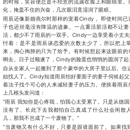
的时候，笑容便总是不经意的流露在脸上和眼睛里。
化，掩盖不住的兴奋，几次眼泪竟湿润了眼眶。
雨辰还像新婚燕尔时那样的宠着Cindy 。即使时间
子也还丝毫没有降温的迹象。一点重活脏活都不让妻子
活，都少不了雨辰的一双手。Cindy一边享受着小丈
忖着：是不是雨辰谈恋爱的次数太少了，所以把上
来，掏心掏肺的只为了给予。有时候想起来这眼前的
咧去。日子过顺遂了，Cindy的脸蛋也悄悄的圆润了起
自从全家人一起搬到了那个豪华的大房子里以后。住进
始找人了。Cindy知道雨辰怕好要面子的妻子伺候起
着法子找个可心的人来减轻妻子的压力。便挨着雨辰
上几根头发问道：
“雨辰 我知你是心疼我，怕我心太受累了。只是从德
没有了。长此下去我都怕自己真成了什么社会闲散
儿，那我不岂成了一个废物了。”
“当废物又有什么不好，只要是跟谁面前了。如果找