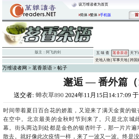
设万维读者为首页
首
简体
繁体
手机版
版主：
阿飞的剑
五 味 斋
茗香茶语
天下
史地人物
军事天地
跨国
万维读者网
>
茗香茶语
> 帖子
邂逅 — 番外篇（
送交者:
蝉衣草890
2024年11月15日14:17:09
时间带着夏日百合花的娇羞，又迎来了满天金黄的银
在空中。北京最美的金秋时节到来了。只是北京城
幕。街头两边到处都是金色的银杏叶子，那一片片遍
散去。就好像此次疫情一样，来了一波又一波。终是