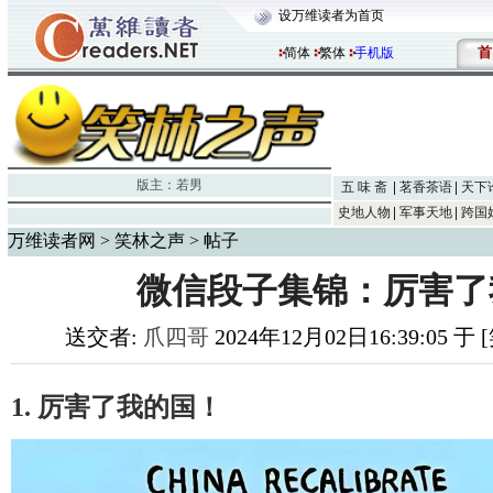
设万维读者为首页
首
简体
繁体
手机版
版主：
若男
五 味 斋
茗香茶语
天下
史地人物
军事天地
跨国
万维读者网
>
笑林之声
> 帖子
微信段子集锦：厉害了
送交者:
爪四哥
2024年12月02日16:39:05 
1. 厉害了我的国！