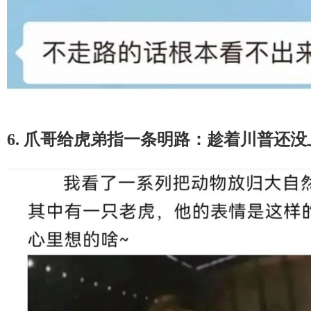
6. 爪哥给虎弟指一条明路：趁着川普还