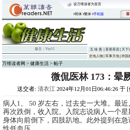
设万维读者为首页
首
简体
繁体
手机版
版主：
Yiyi11
五 味 斋
茗香茶语
天下
史地人物
军事天地
跨国
万维读者网
>
健康生活
> 帖子
微侃医林 173：晕
送交者:
清衣江
2024年12月01日06:46:26 
病人1、 50 岁左右，过去史一大堆。最
再次跌倒，收入院。入院志说病人一个星
身体向前倒下，四肢趴地。此外提到在急
性低血压。