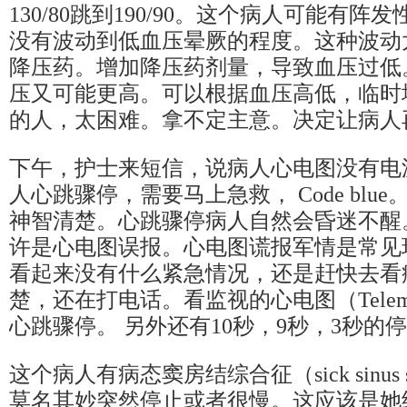
130/80跳到190/90。这个病人可能有
没有波动到低血压晕厥的程度。这种波动
降压药。增加降压药剂量，导致血压过低
压又可能更高。可以根据血压高低，临时
的人，太困难。拿不定主意。决定让病人
下午，护士来短信，说病人心电图没有电波（这
人心跳骤停，需要马上急救， Code blu
神智清楚。心跳骤停病人自然会昏迷不醒
许是心电图误报。心电图谎报军情是常见
看起来没有什么紧急情况，还是赶快去看
楚，还在打电话。看监视的心电图（Telem
心跳骤停。 另外还有10秒，9秒，3秒的
这个病人有病态窦房结综合征（sick sinus 
莫名其妙突然停止或者很慢。这应该是她