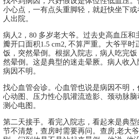
找不到病因，只好假设是体位性低血压。
小心点，一有点头重脚轻，就赶快坐下或
人出院。
病人2，80 多岁老大爷。过去史高血压
瓣开口面积1.5 cm2, 不算严重。大爷
饭，突然晕倒。根据入院志，病人吃完饭
然晕倒。这是典型的迷走晕厥。病人收入
病因不明。
找心血管会诊。心血管也说是病因不明，
心动图、压力性心肌灌流造影、颈动脉脑动
测心电图。
第二天接手。看完入院志，看起来是典型
节不清楚，查房时需要再问。查房,老大