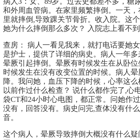
病人3：女、89岁。过去史都差不多，糖
和外周血管病。在家里频繁摔倒。一天，
里就摔倒,导致踝关节骨折。收入院。这
她为什么摔倒那么多次？ 入院志上看不
查房： 病人一看见我来，就打电话要她
是护士，提供了详细的病史。病人一年多
晕厥引起摔倒。晕厥有时候发生在从卧位
时候发生在没有改变位置的时候。病人晕
降。我问她，血压下降的时候，心率这么
以前作过什么检查？ 说什么都作完了,心
袋CT和24小时心电图，都正常。问她作
没有，回答没有。病史问完,查体没有什
音。
这个病人，晕厥导致摔倒大概没有什么疑