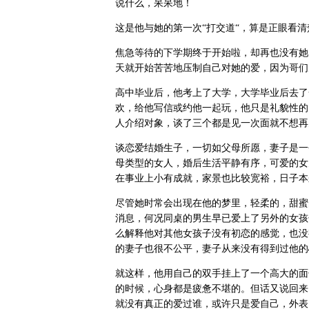
说什么，呆呆地！
这是他与她的第一次“打交道“，算是正眼看
焦急等待的下学期终于开始啦，却再也没有她
天就开始苦苦地压制自己对她的爱，因为哥们
高中毕业后，他考上了大学，大学毕业后去了
欢，给他写信或约他一起玩，他只是礼貌性的
人介绍对象，谈了三个都是见一次面就不想再
谈恋爱结婚生子，一切如父母所愿，妻子是一
母类型的女人，婚后生活平静有序，可爱的女
在事业上小有成就，家景也比较宽裕，日子本
尽管她时常会出现在他的梦里，轻柔的，甜蜜
消息，何况同桌的男生早已爱上了另外的女孩
么解释他对其他女孩子没有初恋的感觉，也没
的妻子也很不公平，妻子从来没有得到过他的
就这样，他用自己的双手挂上了一个高大的面
的时候，心身都是疲惫不堪的。但话又说回来
就没有真正的爱过谁，或许只是爱自己，外表