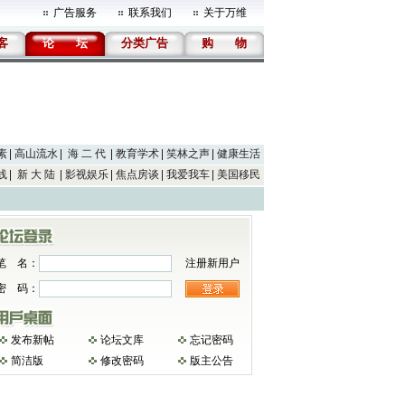
广告服务
联系我们
关于万维
客
论
坛
分类广告
购
物
素
高山流水
海 二 代
教育学术
笑林之声
健康生活
线
新 大 陆
影视娱乐
焦点房谈
我爱我车
美国移民
笔 名：
注册新用户
密 码：
发布新帖
论坛文库
忘记密码
简洁版
修改密码
版主公告