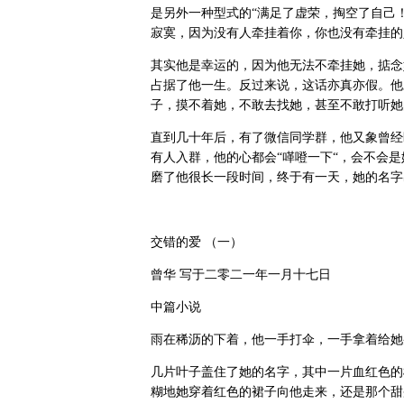
是另外一种型式的“满足了虚荣，掏空了自己
寂寞，因为没有人牵挂着你，你也没有牵挂的
其实他是幸运的，因为他无法不牵挂她，掂念
占据了他一生。反过来说，这话亦真亦假。他
子，摸不着她，不敢去找她，甚至不敢打听她
直到几十年后，有了微信同学群，他又象曾经
有人入群，他的心都会“㗆噔一下“，会不会
磨了他很长一段时间，终于有一天，她的名字
交错的爱 （一）
曾华 写于二零二一年一月十七日
中篇小说
雨在稀沥的下着，他一手打伞，一手拿着给她
几片叶子盖住了她的名字，其中一片血红色的
糊地她穿着红色的裙子向他走来，还是那个甜