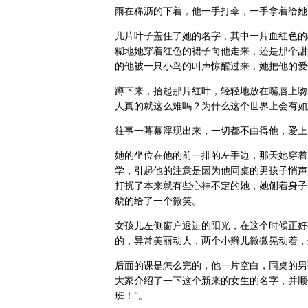
雨在稀沥的下着，他一手打伞，一手拿着给她
几片叶子盖住了她的名字，其中一片血红色的
糊地她穿着红色的裙子向他走来，还是那个甜
的他被一只小鸟的叫声惊醒过来，她把他的爱
蹲下来，拾起那片红叶，轻轻地放在嘴唇上吻
人真的就这么难吗？为什么这个世界上会有如
往事一幕幕浮现出来，一切都不由得他，爱上
她的坐位在他的前一排的左手边，那天她穿着
学，引起他的注意是因为他同桌的男孩子悄声
打扰了本来就有些心神不定的她，她侧着身子
貌的给了一个微笑。
女孩儿左侧窗户透进的阳光，在这个时候正好
的，异常美丽动人，两个小辫儿微微晃动着，
后面的课是怎么完的，他一片空白，同桌的男
大家介绍了一下这个新来的女生的名字，并顺
班！“。