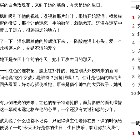
买的白色玫瑰花，来到了她的墓前，今天是她的生日。
一
枫叶吸引了他的视线，凝视着那片红叶，眼睛开始湿润，模模糊
1
蜜的微笑，那个让他迷恋一生的微笑，忽隐忽现。沉浸在迷茫中
2
带去了远方，很远很远的地方！
3
了一下，泪水顺着他的脸颊流下来，一阵酸楚涌上心头，爱一个
4
此折磨人的，交错不清的爱？
5
她正是在四十年前的今天，她十五岁生日的那天。
6
7
一件红色的连衣裙，脸上红扑扑的。她是刚从外校转来的新同
8
问他说“这个女孩儿是谁呀？挺抢眼哦！“。估计是他俩的嘀咕声
回头看看，好奇心驱使着她。原来是俩个帅气的大男孩子，她礼
9
10
有点侧逆光的效果，红色的裙子特别抢眼，而剪影般的面孔懞懞
这一幕就永远定格在他的心里，一个还没有尝过初恋的少年。
孩儿说了什么也都不记得，只记得班主任老师在要下课的时候给
一
便说了一句“今天正好是你的生日，生日快乐，欢迎你加入我们
1