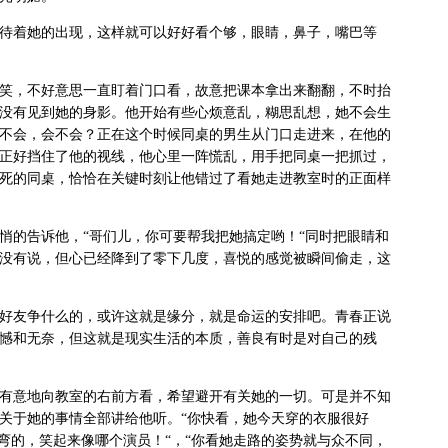
待着她的出现，这样就可以好好看个够，眼睛，鼻子，嘴巴等
笑，不好意思一直盯着门口看，故意把课本拿出来翻翻，不时抬
没有见到她的身影。他开始有些心烦意乱，糊思乱想，她不会生
不会，会不会？正在这个时候同桌的男生从门口走进来，在他的
正好挡住了他的视线，他心里一阵慌乱，用手把同桌一把抓过，
死的同桌，恰恰在关键时刻让他错过了看她走进教室时的正面样
悄的告诉他，“哥们儿，你可要帮我把她搞定哟！“同时把眼睛和
没有说，但心已经降到了零下几度，喜悦的感觉被瞬间偷走，这
好友争什么的，或许这就是缘分，就是命运的安排吧。青春正说
憾和无奈，但这就是现实生活的本质，善良有时是对自己的残
有意地向教室的右前方看，希望避开有关她的一切。可是并不知
关于她的事情全部讲给他听。“你快看，她今天穿的衣服很好
弯的，笑起来像哪个演员！“，“你看她走路的姿势就与众不同，