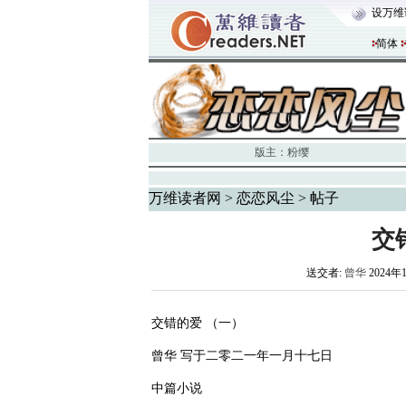
设万维
简体
版主：
粉缨
万维读者网
>
恋恋风尘
> 帖子
交
送交者:
曾华
2024年
交错的爱 （一）
曾华 写于二零二一年一月十七日
中篇小说