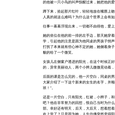
的他被一只小鸟的叫声惊醒过来，她把他的爱
蹲下来，拾起那片红叶，轻轻地放在嘴唇上吻
人真的就这么难吗？为什么这个世界上会有如
往事一幕幕浮现出来，一切都不由得他，爱上
她的坐位在他的前一排的左手边，那天她穿着
学，引起他的注意是因为他同桌的男孩子悄声
打扰了本来就有些心神不定的她，她侧着身子
貌的给了一个微笑。
女孩儿左侧窗户透进的阳光，在这个时候正好
的，异常美丽动人，两个小辫儿微微晃动着，
后面的课是怎么完的，他一片空白，同桌的男
大家介绍了一下这个新来的女生的名字，并顺
班！“。
还是一片空白，只有阳光，红裙，小辫子，和
吧？他在非常努力的回想，恨自己当时为什么
部。幸好还有明天，后天，大后天，想着想着
欢上学了？只是因为她，人生仿佛突然变得阳