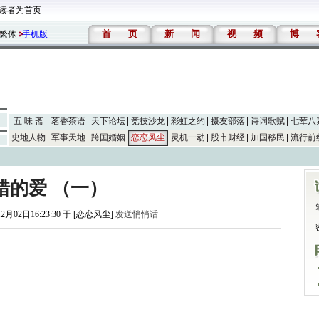
读者为首页
首
页
新
闻
视
频
博
繁体
手机版
五 味 斋
茗香茶语
天下论坛
竞技沙龙
彩虹之约
摄友部落
诗词歌赋
七荤八
史地人物
军事天地
跨国婚姻
恋恋风尘
灵机一动
股市财经
加国移民
流行前
错的爱 （一）
12月02日16:23:30 于 [恋恋风尘]
发送悄悄话