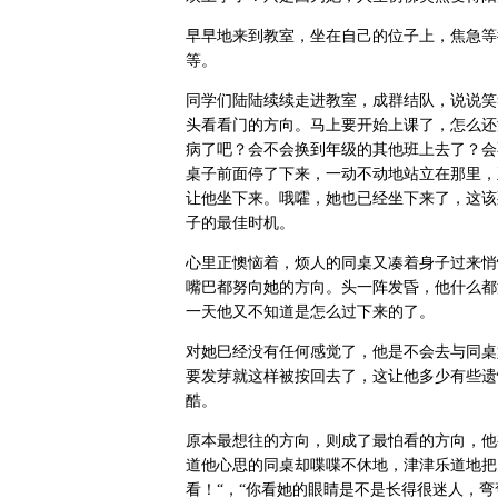
早早地来到教室，坐在自己的位子上，焦急等
等。
同学们陆陆续续走进教室，成群结队，说说笑
头看看门的方向。马上要开始上课了，怎么还
病了吧？会不会换到年级的其他班上去了？会
桌子前面停了下来，一动不动地站立在那里，
让他坐下来。哦嚯，她也已经坐下来了，这该
子的最佳时机。
心里正懊恼着，烦人的同桌又凑着身子过来悄
嘴巴都努向她的方向。头一阵发昏，他什么都
一天他又不知道是怎么过下来的了。
对她巳经没有任何感觉了，他是不会去与同桌
要发芽就这样被按回去了，这让他多少有些遗
酷。
原本最想往的方向，则成了最怕看的方向，他
道他心思的同桌却喋喋不休地，津津乐道地把
看！“，“你看她的眼睛是不是长得很迷人，弯