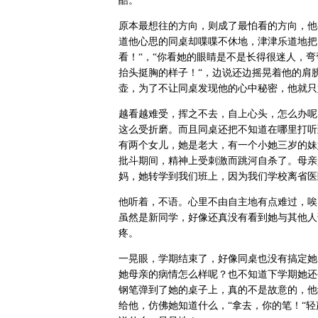
酷。
原本最想往的方向，则成了最怕看的方向，他
道他心思的同桌却喋喋不休地，津津乐道地把
看！“，“你看她的眼睛是不是长得很迷人，弯
抬头挺胸的样子！“，边说还边摇晃着他的肩
壶，为了不让同桌发现他的心中秘密，他就只
越看越难受，挥之不去，自上心头，怎么办呢
这么受折磨。而且同桌还把不知道在哪里打听
有两个女儿，她是老大，有一个小她三岁的妹
批斗期间，精神上受刺激而跳河自杀了。母亲
妈，她转学到我们班上，因为我们学校离省医
他听着，不语。心里不由自主地有点难过，唉
虽然是新同学，好像还真没有看到她与其他人
疼。
一晃眼，学期结束了，好像同桌也没有搞定她
她母亲的病情怎么样呢？也不知道下学期她还
钢笔弹到了她的桌子上，真的不是故意的，他
给他，仿佛她知道什么，“拿去，你的笔！“