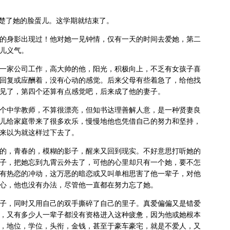
清楚了她的脸蛋儿。这学期就结束了。
的身影出现过！他对她一见钟情，仅有一天的时间去爱她，第二
儿义气。
一家公司工作，高大帅的他，阳光，积极向上，不乏有女孩子喜
回复或应酬着，没有心动的感觉。后来父母有些着急了，给他找
见了，第四个还算有点感觉吧，后来成了他的妻子。
个中学教师，不算很漂亮，但知书达理善解人意，是一种贤妻良
儿给家庭带来了很多欢乐，慢慢地他也凭借自己的努力和坚持，
来以为就这样过下去了。
的，青春的，模糊的影子，醒来又回到现实。不好意思打听她的
子，把她忘到九霄云外去了，可他的心里却只有一个她，要不怎
有热恋的冲动，这万恶的暗恋或又叫单相思害了他一辈子，对他
心，他也没有办法，尽管他一直都在努力忘了她。
子，同时又用自己的双手撕碎了自己的里子。真爱偏偏又是错爱
，又有多少人一辈子都没有资格进入这种疲惫，因为他或她根本
，地位，学位，头衔，金钱，甚至于豪车豪宅，就是不爱人，又