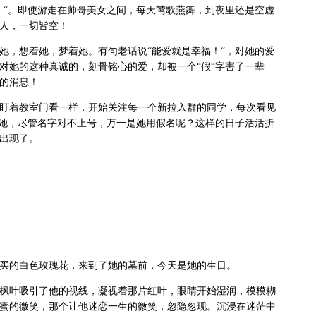
！“。即使游走在帅哥美女之间，每天莺歌燕舞，到夜里还是空虚
人，一切皆空！
她，想着她，梦着她。有句老话说“能爱就是幸福！“，对她的爱
对她的这种真诚的，刻骨铭心的爱，却被一个“假“字害了一辈
的消息！
盯着教室门看一样，开始关注每一个新拉入群的同学，每次看见
是她，尽管名字对不上号，万一是她用假名呢？这样的日子活活折
出现了。
买的白色玫瑰花，来到了她的墓前，今天是她的生日。
枫叶吸引了他的视线，凝视着那片红叶，眼睛开始湿润，模模糊
蜜的微笑，那个让他迷恋一生的微笑，忽隐忽现。沉浸在迷茫中