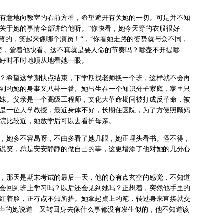
有意地向教室的右前方看，希望避开有关她的一切。可是并不知
关于她的事情全部讲给他听。“你快看，她今天穿的衣服很好
弯的，笑起来像哪个演员！“，“你看她走路的姿势就与众不同，
膀，耸着他快看。这不真就是要人命的节奏吗？哪壶不开提哪
好时不时地顺从地看她一眼。
？希望这学期快点结束，下学期找老师换一个班，这样就不会再
到的她的身事又八卦一番。她出生在一个知识分子家庭，家里只
妹。父亲是一个高级工程师，文化大革命期间被打成反革命，被
是一位大学教授，最近身体不好，长期住医院，为了方便照顾妈
院比较近，她放学后可以去看护母亲。
，她多不容易呀，不由多看了她几眼，她正埋头看书。怪不得，
说笑，总是安安静静的做自己的事，这更增添了他对她的几分心
，那天是期末考试的最后一天，他的心有点玄空的感觉，不知道
会回到班上学习吗？以后还会见到她吗？正想着，突然他手里的
红着脸，正有点不知所措。她拿起桌上的笔，转过身来直接就交
轻声的她说道，又转回身去像什么事都没有发生似的，他不知道该