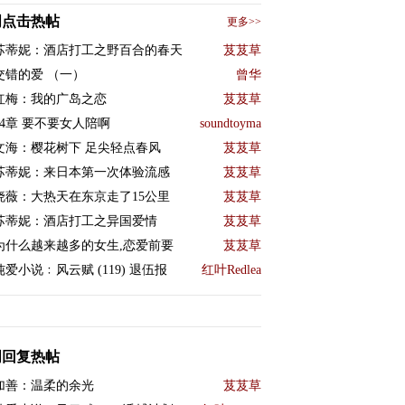
周点击热帖
更多>>
苏蒂妮：酒店打工之野百合的春天
芨芨草
交错的爱 （一）
曾华
红梅：我的广岛之恋
芨芨草
24章 要不要女人陪啊
soundtoyma
文海：樱花树下 足尖轻点春风
芨芨草
苏蒂妮：来日本第一次体验流感
芨芨草
晓薇：大热天在东京走了15公里
芨芨草
苏蒂妮：酒店打工之异国爱情
芨芨草
为什么越来越多的女生,恋爱前要
芨芨草
纯爱小说﹕风云赋 (119) 退伍报
红叶Redlea
周回复热帖
加善：温柔的余光
芨芨草