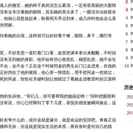
2
迷人的微笑，她的样子真的没怎么看清，一定有双美丽的大眼睛
3
没有去专注看她的眼睛，其实她的美太多了，一眼没办法收获全
4
，他就心花怒放起来，盼着明天早点到来，成几何时他会这么喜
光明媚。
5
6
待着她的出现，这样就可以好好看个够，眼睛，鼻子，嘴巴等
7
8
笑，不好意思一直盯着门口看，故意把课本拿出来翻翻，不时抬
9
没有见到她的身影。他开始有些心烦意乱，糊思乱想，她不会生
10
不会，会不会？正在这个时候同桌的男生从门口走进来，在他的
正好挡住了他的视线，他心里一阵慌乱，用手把同桌一把抓过，
死的同桌，恰恰在关键时刻让他错过了看她走进教室时的正面样
历
悄的告诉他，“哥们儿，你可要帮我把她搞定哟！“同时把眼睛和
202
没有说，但心已经降到了零下几度，喜悦的感觉被瞬间偷走，这
202
201
好友争什么的，或许这就是缘分，就是命运的安排吧。青春正说
憾和无奈，但这就是现实生活的本质，善良有时是对自己的残