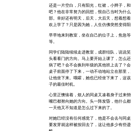
还是一片空白，只有阳光，红裙，小辫子，和
吧？他在非常努力的回想，恨自己当时为什么
部。幸好还有明天，后天，大后天，想着想着
欢上学了？只是因为她，人生仿佛突然变得阳
早早地来到教室，坐在自己的位子上，焦急等
等。
同学们陆陆续续走进教室，成群结队，说说笑
头看看门的方向。马上要开始上课了，怎么还
病了吧？会不会换到年级的其他班上去了？会
桌子前面停了下来，一动不动地站立在那里，
让他坐下来。哦嚯，她也已经坐下来了，这该
子的最佳时机。
心里正懊恼着，烦人的同桌又凑着身子过来悄
嘴巴都努向她的方向。头一阵发昏，他什么都
一天他又不知道是怎么过下来的了。
对她巳经没有任何感觉了，他是不会去与同桌
要发芽就这样被按回去了，这让他多少有些遗