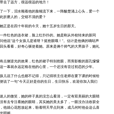
带去了远方，很远很远的地方！
了一下，泪水顺着他的脸颊流下来，一阵酸楚涌上心头，爱一个
此折磨人的，交错不清的爱？
她正是在四十年前的今天，她十五岁生日的那天。
一件红色的连衣裙，脸上红扑扑的。她是刚从外校转来的新同
问他说“这个女孩儿是谁呀？挺抢眼哦！“。估计是他俩的嘀咕声
回头看看，好奇心驱使着她。原来是俩个帅气的大男孩子，她礼
有点侧逆光的效果，红色的裙子特别抢眼，而剪影般的面孔懞懞
这一幕就永远定格在他的心里，一个还没有尝过初恋的少年。
孩儿说了什么也都不记得，只记得班主任老师在要下课的时候给
便说了一句“今天正好是你的生日，生日快乐，欢迎你加入我们
迷人的微笑，她的样子真的没怎么看清，一定有双美丽的大眼睛
没有去专注看她的眼睛，其实她的美太多了，一眼没办法收获全
，他就心花怒放起来，盼着明天早点到来，成几何时他会这么喜
光明媚。