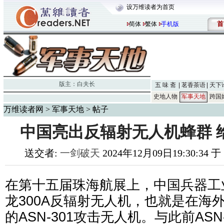
设万维读者为首页
首
简体
繁体
手机版
版主：
白夫长
五 味 斋
茗香茶语
天下
史地人物
军事天地
跨国
万维读者网
>
军事天地
> 帖子
中国亮出反辐射无人机蜂群 
送交者:
一剑破天
2024年12月09日19:30:34 
在第十五届珠海航展上，中国兵器工
龙300A反辐射无人机，也就是在海
的ASN-301攻击无人机。与此前ASN