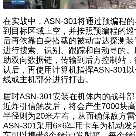
在实战中，ASN-301将通过预编程
到目标区域上空，并按照预编程的巡
后再依靠自身搭载的被动雷达探测装
进行搜索、识别、跟踪和自动寻的。
助双向数据链，传输到后方控制站，
认后，再使用计算机指挥ASN-301
线或主机部分进行打击。
届时ASN-301安装在机体内的战斗
近炸引信触发后，将会产生7000块
半径则为20米左右，从而确保敌方
ASN-301采用6×6军用卡车为机
车可以携带6个储运/发射箱，每个储