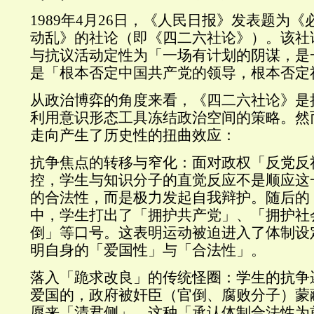
1989年4月26日，《人民日报》发表题为
动乱》的社论（即《四二六社论》）。该社
与抗议活动定性为「一场有计划的阴谋，是
是「根本否定中国共产党的领导，根本否定
从政治博弈的角度来看，《四二六社论》是
利用意识形态工具冻结政治空间的策略。然
走向产生了历史性的扭曲效应：
抗争焦点的转移与窄化：面对政权「反党反
控，学生与知识分子的直觉反应不是顺应这
的合法性，而是极力发起自我辩护。随后的
中，学生打出了「拥护共产党」、「拥护社
倒」等口号。这表明运动被迫进入了体制设
明自身的「爱国性」与「合法性」。
落入「跪求改良」的传统怪圈：学生的抗争
爱国的，政府被奸臣（官倒、腐败分子）蒙
愿来「清君侧」。这种「承认体制合法性为