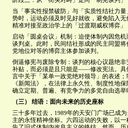
阶段三：从「街头对峙」走向「制宪谈判」
当「事实性报禁破防」与「实质性结社力量
势时，运动必须及时见好就收，避免陷入无
精准对接至政治学上的「过渡期威权博弈」
启动「圆桌会议」机制：迫使体制内因危机
谈判桌。此时，民间结社形成的民主同盟将
党地位对等的博弈主体参加谈判。
倒逼修宪与废除专制：谈判的核心议题绝非
补贴，而必须是且只能是——修改宪法。具
言中关于「某单一政党绝对领导」的表述；
《新闻法》，在法律上永久性、制度性地保
确立定期、普遍、有竞争力的多党自由选举
（三） 结语：面向未来的历史座标
三十多年过去，1989年的天安门广场已成
主的永恆精神坐标。六四运动的失败，以一
告了旧式体制内改良主义的终结。然而，历