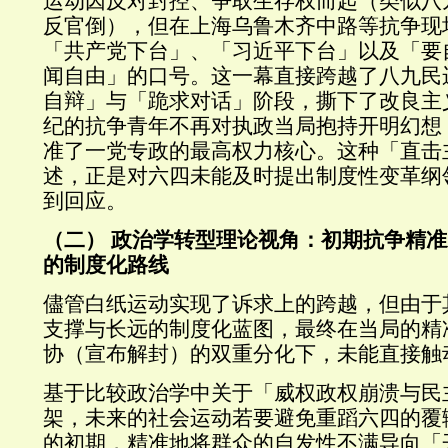
运动因反对封控、争取生存权而起（类似八
反官倒），但在上海乌鲁木齐中路等抗争现
「共产党下台」、「习近平下台」以及「要
闻自由」的口号。这一幕直接跨越了八九民
自辩」与「跪求对话」阶段，撕下了改良主
纪的抗争青年不再对执政当局抱持开明幻想
准了一党专政的最高权力核心。这种「直击
述，正是对六四未能及时提出制度性变革纲
到回应。
（二） 政治学转型理论视角：初期抗争精
的制度化路线
儘管白纸运动实现了诉求上的跨越，但由于
支撑与长远的制度化蓝图，最终在当局的精
协（宣布解封）的双重分化下，未能直接触
基于比较政治学中关于「威权政权崩溃与民
架，未来的社会运动若要避免重蹈六四的覆
的初期，精准地将群众的自发性不满导向「