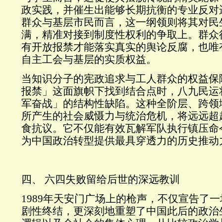
政实践，并催生出能够长期抗衡的专业反对
群众与基层市民而言，这一纲领则将其对民
满，精准对接到制度性权利的争取上。群众
有开放报禁才能落实真实的舆论反腐，也唯
自主工会与基层的实质权益。
当知识分子的宪政追求与工人群众的权益保
报禁」这面旗帜下找到结合点时，八九民运
军奋战」的结构性缺陷。这种全阶层、跨领
所产生的社会威慑力与统治危机，将远远超
食抗议。它不仅能有效瓦解军队执行镇压命
为中国政治转型提供最具穿透力的历史推动
四、 六四失败留给后世的深远教训
1989年天安门广场上的枪声，不仅宣告了
剧性终结，更深刻地重塑了中国此后的政治