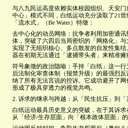
与八九民运高度依赖实体校园组织、天安门
中心」模式不同，白纸运动充分汲取了21
「流水式」（Be Water）特徵：
去中心化的动员网络：抗争者利用加密通讯
体，突破了六四后当局密织的「网格化」与
实现了无组织核心、多点散发的自发性集结
器在初期无法通过「逮捕带头者」来精准瘫
符号象徵的政治隐喻：手持「白纸」这一行
后法制化审查体制（报禁升级）的最强烈反
纳了所有无法言说的控诉。它成功避开了网
形成了极具穿透力的视觉共鸣。
2. 诉求的继承与跨越：从「民生抗压」到
白纸运动最具历史意义的突破，在于其诉求
从「经济/生存层面」向「根本政体层面」