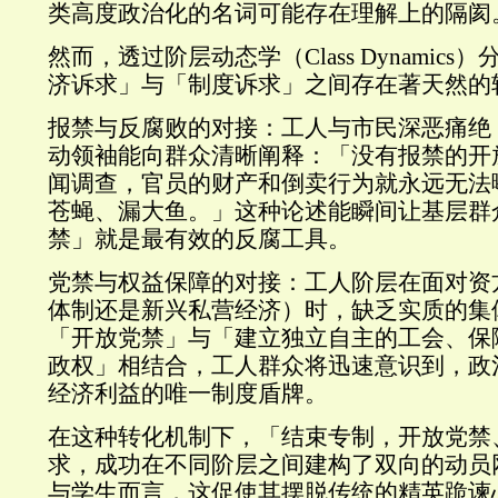
类高度政治化的名词可能存在理解上的隔阂
然而，透过阶层动态学（Class Dynamic
济诉求」与「制度诉求」之间存在著天然的
报禁与反腐败的对接：工人与市民深恶痛绝
动领袖能向群众清晰阐释：「没有报禁的开
闻调查，官员的财产和倒卖行为就永远无法
苍蝇、漏大鱼。」这种论述能瞬间让基层群
禁」就是最有效的反腐工具。
党禁与权益保障的对接：工人阶层在面对资
体制还是新兴私营经济）时，缺乏实质的集
「开放党禁」与「建立独立自主的工会、保
政权」相结合，工人群众将迅速意识到，政
经济利益的唯一制度盾牌。
在这种转化机制下，「结束专制，开放党禁
求，成功在不同阶层之间建构了双向的动员
与学生而言，这促使其摆脱传统的精英跪谏