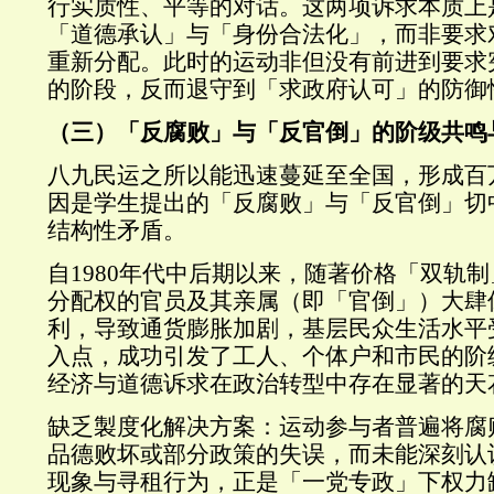
行实质性、平等的对话。这两项诉求本质上
「道德承认」与「身份合法化」，而非要求
重新分配。此时的运动非但没有前进到要求
的阶段，反而退守到「求政府认可」的防御
（三）「反腐败」与「反官倒」的阶级共鸣
八九民运之所以能迅速蔓延至全国，形成百
因是学生提出的「反腐败」与「反官倒」切
结构性矛盾。
自1980年代中后期以来，随著价格「双轨
分配权的官员及其亲属（即「官倒」）大肆
利，导致通货膨胀加剧，基层民众生活水平
入点，成功引发了工人、个体户和市民的阶
经济与道德诉求在政治转型中存在显著的天
缺乏製度化解决方案：运动参与者普遍将腐
品德败坏或部分政策的失误，而未能深刻认
现象与寻租行为，正是「一党专政」下权力