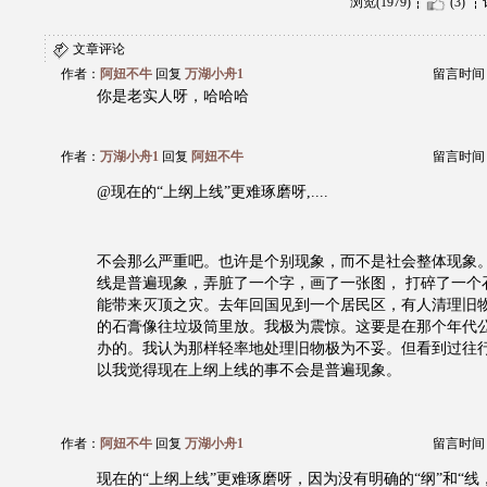
浏览(1979)
(3)
文章评论
作者：
阿妞不牛
回复
万湖小舟1
留言时间：20
你是老实人呀，哈哈哈
作者：
万湖小舟1
回复
阿妞不牛
留言时间：20
@现在的“上纲上线”更难琢磨呀,....
不会那么严重吧。也许是个别现象，而不是社会整体现象
线是普遍现象，弄脏了一个字，画了一张图， 打碎了一个
能带来灭顶之灾。去年回国见到一个居民区，有人清理旧
的石膏像往垃圾筒里放。我极为震惊。这要是在那个年代
办的。我认为那样轻率地处理旧物极为不妥。但看到过往
以我觉得现在上纲上线的事不会是普遍现象。
作者：
阿妞不牛
回复
万湖小舟1
留言时间：20
现在的“上纲上线”更难琢磨呀，因为没有明确的“纲”和“