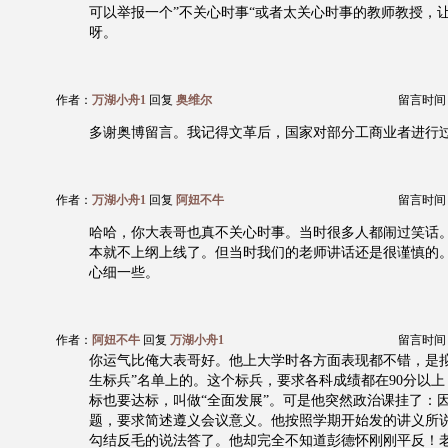
可以举报一个”不关心时事“或者太关心时事的教师教授，
呀。
作者：
万湖小舟1
回复
奥维尔
留言时间：20
多谢奥博留言。我记得文革后，国家对部分工商业者进行
作者：
万湖小舟1
回复
阿妞不牛
留言时间：20
哈哈，你大表哥也真不关心时事。当时很多人都闹过笑话
本就不上纲上线了。但当时我们的老师讲话还是很谨慎的
心细一些。
作者：
阿妞不牛
回复
万湖小舟1
留言时间：20
你运气比俺大表哥好。他上大学时各方面表现都不错，是拟
生标兵”名单上的。这个标兵，要求各科成绩都在90分以
标也要达标，叫做“全面发展”。可是他突然政治课挂了：
题，要求简述遵义会议意义。他按照学期开始发的讲义所
勾结反毛的说法答了。他却完全不知道彭德怀刚刚平反！