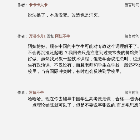
作者：
卡卡卡夫卡
留言时间：20
说法换了，本质没变。改造也是消灭。
作者：
万湖小舟1
回复
阿妞不牛
留言时间：20
阿妞博好。现在中国的中学生可能对专政这个词理解不了
不会再沉渣泛起吧 ？我回去只是注意到过去常去的餐馆关
好做。虽然我只教一些技术课程，但教学会议汇总时，也
生有政治课。不仅没有，而且老师和学生在学校一般还不
校里，当有国际冲突时，有时也会反映到学校里。
作者：
阿妞不牛
留言时间：20
哈哈哈。现在你去辅导中国学生高考政治课，合格—-告诉
一点理论铺陈就可以了，但是不要说事张说的,而是毛思想