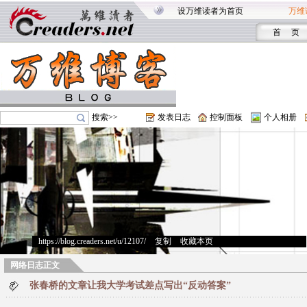
设万维读者为首页
万维
首 页
搜索>>
发表日志
控制面板
个人相册
https://blog.creaders.net/u/12107/
>
复制
>
收藏本页
网络日志正文
张春桥的文章让我大学考试差点写出“反动答案”