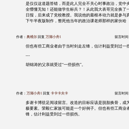
是仅仅这道题答错，而是此人完全不关心时事政治，党中
全懵懂无知！还能做学生标兵？！从此我大表哥完全换了
日报，后来成了党校教授。我说他的最根本动力就是参与
下午半夜版制作，整死他当年的政治课老师那样的家伙哈
作者：
奥维尔
回复
万湖小舟1
留言时间：20
但也有些工商业者由于当时剑走左锋，估计利益受到过一
---
胡锦涛的父亲就受过“一些损伤”。
作者：
万湖小舟1
回复
卡卡卡夫卡
留言时间：20
多谢卡博驻足阅读留言。改造的目标应该是脱胎换骨，成
极要素。荣毅仁家族可能是一个好例子。但也有些工商业
锋，估计利益受到过一些损伤。