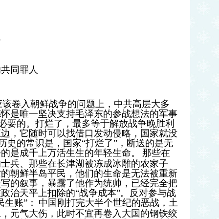
叛
的共同罪人
应该卷入朝鲜战争的问题上，中共高层大多
德怀是唯一坚决支持毛泽东的参战想法的军事
必要的。打烂了，最多等于解放战争晚胜利
江边，它随时可以找借口发动侵略，国家就没
历史的常识是，国家
“
打烂了
”
，断送的是无
去的是成千上万活生生的年轻生命。
那些在
的士兵、那些在长津湖被冻成冰雕的农家子
亡的朝鲜半岛平民，他们的生命是无法被重新
淡写的叙事，暴露了他作为统帅，已经完全把
在政治天平上扣除的
“
战争成本
”
。反对参与战
民生账
”
：
中国刚打完大半个世纪的恶战，土
上，元气大伤，此时不宜再卷入大国的钢铁绞