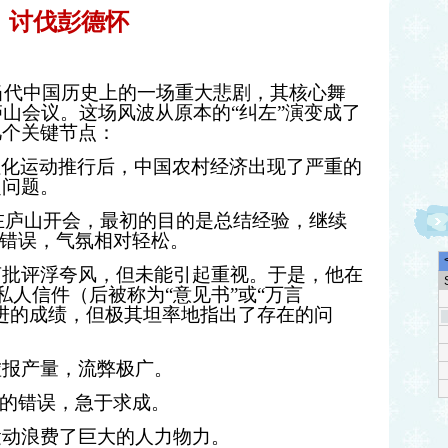
讨伐彭德怀
当代中国历史上的一场重大悲剧，其核心舞
庐山会议。这场风波从原本的
“
纠左
”
演变成了
几个关键节点：
社化运动推行后，中国农村经济出现了严重的
乏问题。
在庐山开会，最初的目的是总结经验，继续
错误，气氛相对轻松。
言批评浮夸风，但未能引起重视。于是，他在
私人信件（后被称为
“
意见书
”
或
“
万言
进的成绩，但极其坦率地指出了存在的问
虚报产量，流弊极广。
的错误，急于求成。
运动浪费了巨大的人力物力。