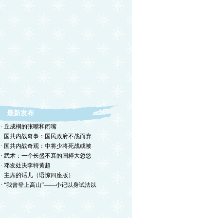
最新发布
· 丘成桐的张嘴和闭嘴
· 国共内战奇事：国民政府不战而弃
· 国共内战奇观：中将少将死战或被
· 武术：一个长盛不衰的国粹大忽悠
· 邓发处决李特黄超
· 主席的话儿（语惊四座版）
· “我曾登上高山”——小记以身试法以