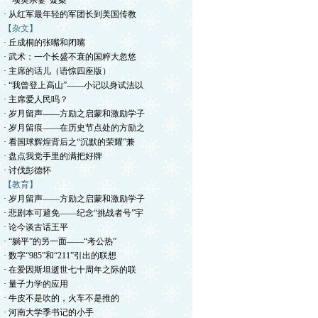
· “项英杀妻”疑案
· 从红军最年轻的军团长到美国传教
【杂文】
· 丘成桐的张嘴和闭嘴
· 武术：一个长盛不衰的国粹大忽悠
· 主席的话儿（语惊四座版）
· “我曾登上高山”——小记以身试法以
· 主席爱人民吗？
· 岁月留声——方励之启蒙和激励学子
· 岁月留痕——在历史节点处的方励之
· 看国球辉煌背后之“沉默的荣耀”兼
· 盘点我党手里的满把好牌
· 讨伐彭德怀
【教育】
· 岁月留声——方励之启蒙和激励学子
· 悲剧本可避免——纪念“挑战者号”宇
· 论今谈古话王平
· “躺平”的另一面——“考公热”
· 数字“985”和“211”引出的联想
· 在爱因斯坦逝世七十周年之际的联
· 量子力学的应用
· 牛皮不是吹的，火车不是推的
· 河南大学季书记的小手