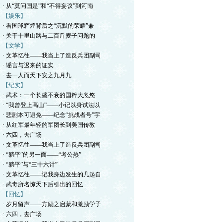
· 从“莫问国是”和“不得妄议”到河南
【娱乐】
· 看国球辉煌背后之“沉默的荣耀”兼
· 关于十里山路与二百斤麦子问题的
【文学】
· 文革忆往——我当上了造反兵团副司
· 谣言与迟来的证实
· 去一人而天下安之九月九
【纪实】
· 武术：一个长盛不衰的国粹大忽悠
· “我曾登上高山”——小记以身试法以
· 悲剧本可避免——纪念“挑战者号”宇
· 从红军最年轻的军团长到美国传教
· 六四，去广场
· 文革忆往——我当上了造反兵团副司
· “躺平”的另一面——“考公热”
· “躺平”与“三十六计”
· 文革忆往——记我身边发生的几起自
· 武毒所名惊天下后引出的回忆
【回忆】
· 岁月留声——方励之启蒙和激励学子
· 六四，去广场