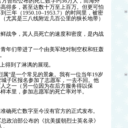
官方曾经公布的死亡数字约
36
万人，而海外
远高得多，甚至达数十万至上百万。但更可怕
不到三年（
1950.10–1953.7
）的时间里，被密
岛（尤其是三八线附近几百公里的狭长地带）
朝鲜战争，其人员死亡的速度和密度，是内战
国青年们带进了一个由美军绝对制空权和狂轰
。
身上得到了淋漓的展现。
烈属”是一个常见的景象。我有一位当年
19
岁
营城子区报名参加了志愿军，一去不回。他
军人之一（另一位因为在后方服务得以保
小样本里，参加志愿军的死亡率对半。
的准确死亡数字至今没有官方的正式发布。
军总政治部公布的《抗美援朝烈士英名录》
人。