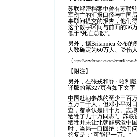
苏联解密档案中曾有苏联
军伤亡的汇报口径与中国
事顾问提交的报告，他们
这个数字区间与前面的
36
低于“死亡总数”。
另外，据
Britannica
公布的
人数确定为
60
万人、受伤
（
https://www.britannica.com/event/Korean-
【附注】
另外，在张戎和乔
·
哈利戴
译版的第
327
页有如下文字
中国赴朝参战的至少三百
五万二千人，但邓小平对
查，都承认是四十万。志愿
牺牲了几十万同志”。苏联
牺牲并未让北朝鲜感激中
时，当局一口回绝；我们
答复是：“可能是一万。”