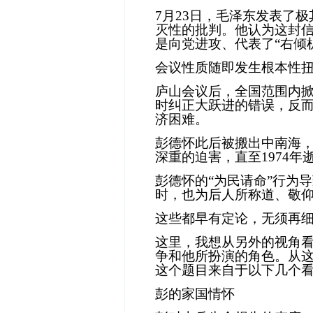
7
月
23
日，毛泽东发表了极
灭性的批判。他认为这封
是向党进攻、代表了
“
右倾
会议性质随即发生根本性
庐山会议后，全国范围内
时纠正大跃进的错误，反
济困难。
彭德怀此后被搬出中南海
深重的迫害，直至
1974
年
彭德怀的“为民请命”行为
时，也为后人所称道、敬
这些都早有定论，无须再
这里，我想从另外的视角
争和他所扮演的角色。从
这个题目来自于以下几个
彭的家国情怀