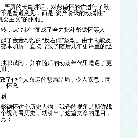
其严厉的长篇讲话，对彭德怀的信进行了毁
信不是普通意见，而是
“
资产阶级的动摇性
”
，
机会主义
”
的纲领。
扭转，从
“
纠左
”
变成了全力批斗彭德怀等人。
掀起了轰轰烈烈的
“
反右倾
”
运动。由于未能及
而变本加厉，直接导致了随后几年更严重的经
，挂职赋闲，并在随后的动荡年代里遭遇了更
逝世。
导致了他个人命运的悲局结局，令人叹息，同
仰、怀念。
细嚼
看彭德怀这个历史人物。我选的视角是朝鲜战
这个视角看历史，就引出了这篇文章的题目，
看点：