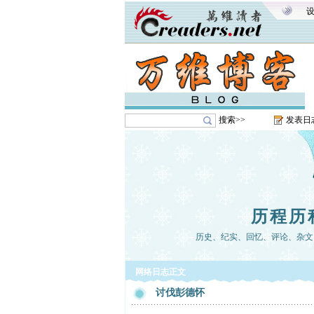
搜索>>
发表日
历程历
历史、纪实、回忆、评论、杂文
网络日志正文
讨伐彭德怀