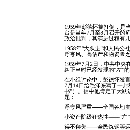
1959
年彭德怀被打倒，是
台是当年
7
月至
8
月召开的
政治批判，其演进过程有
1958
年
“
大跃进
”
和人民公
浮夸风、高估产和物资匮
1959
年
7
月
2
日，中共中央
纠正当时已经发现的
“
左
”
的
在小组讨论中，彭德怀发
7
月
14
日给毛泽东写了一封
书
”
）。信中他肯定了大跃
题：
浮夸风严重——全国各地
小资产阶级狂热性
——“
左
”
得不偿失
——
全民炼钢等