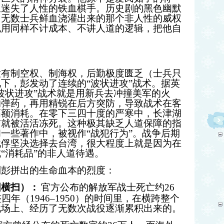
里迷失了人性的铁血棋手。历史剧的黑色幽默
用无数士兵鲜血浇灌出来的那个非人性的威权
也用同样不计成本、不讲人道的逻辑，把他自
没有制空权、制海权，后勤极度匮乏（士兵只
下，彭发动了连续的“波状进攻”战术。据英
波状进攻”战术就是用新兵去冲撞美军的火
的弹药，再用精锐在后方突防，导致战术在客
高额消耗。在零下三四十度的严寒中，长津湖
前就被活活冻死。这种极其缺乏人道保障的指
和一些著作中，被视作
“
战犯行为
”
。战争后期
战俘坚决选择去台湾，很大程度上就是因为在
成
“
消耗品
”
的非人道待遇。
到彭拼出的生命血本的烈度：
国横扫）：
官方公布的解放军战士死亡约
26
整四年（
1946–1950
）的时间里，在横跨整个
战场上、经历了无数次战役逐渐累积出来的。