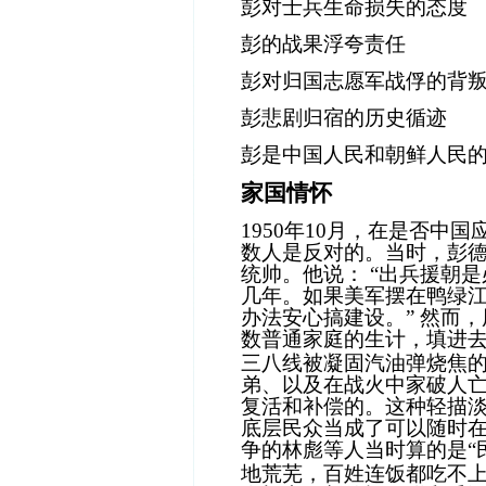
彭对士兵生命损失的态度
彭的战果浮夸责任
彭对归国志愿军战俘的背
彭悲剧归宿的历史循迹
彭是中国人民和朝鲜人民
家国情怀
1950
年
10
月，在是否中国
数人是反对的。当时，彭
统帅。他说：
“
出兵援朝是
几年。如果美军摆在鸭绿
办法安心搞建设。
”
然而，
数普通家庭的生计，填进
三八线被凝固汽油弹烧焦
弟、以及在战火中家破人
复活和补偿的。这种轻描
底层民众当成了可以随时
争的林彪等人当时算的是
“
地荒芜，百姓连饭都吃不