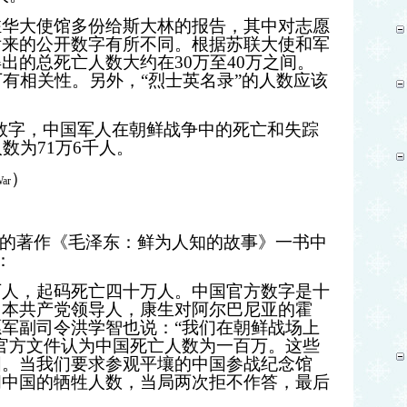
驻华大使馆多份给斯大林的报告，其中对志愿
后来的公开数字有所不同。根据苏联大使和军
得出的总死亡人数大约在
30
万至
40
万之间。
万有相关性。另外，“烈士英名录”的人数应该
数字，中国军人在朝鲜战争中的死亡和失踪
人数为
71
万
6
千人。
）
War
的著作《毛泽东：鲜为人知的故事》一书中
：
万人，起码死亡四十万人。中国官方数字是十
日本共产党领导人，康生对阿尔巴尼亚的霍
军副司令洪学智也说：“我们在朝鲜战场上
官方文件认为中国死亡人数为一百万。这些
国。当我们要求参观平壤的中国参战纪念馆
问中国的牺牲人数，当局两次拒不作答，最后