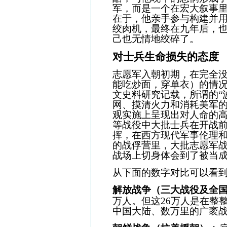
军，而是一个在宏大叙事
在于，他亲手参与构建并
绞肉机，最终在九年后，
己也无情地绞碎了。
对士兵生命损失的态度
志愿军入朝初期，在完全
能吃炒面，穿单衣）的情况
文史料研究记载，所谓的“
网、摸清火力和消耗美军
观实施上呈现出对人命的
等战役中大批士兵在开战
挥，在西方现代军事伦理
的战俘营里，大批志愿军
战场上切身体会到了被当
从下面的数字对比可以看
解放战争（三大战役及全
万人。但这
26
万人是在整
中国大陆、数万里的广袤