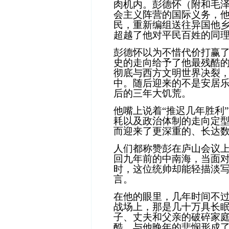
肉机内。彭德怀（附和毛
会主义阵营的国际义务，
民，重新编组送往异国他
超越了他对平民百姓的同
彭德怀以为不惜代价打赢
史的走向给予了他最残酷
彻底与西方文明世界决裂
中。随后迎来的不是安居
后的三年大饥荒。
他嘴上说着
“
推迟几年胜利
”
耗以及政治体制的走向定
而迎来了更深重的、长达
人们都称赞彭在庐山会议
回九年前的中南海，当面
时，这位统帅却能轻描淡写
言。
在他的眼里，几年时间不
战场上，那是几十万具长
子、丈夫和父亲的破碎家
酷，与他晚年的悲悯形成