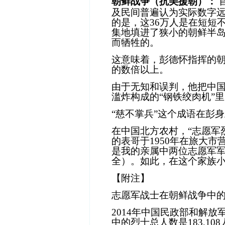
朝鲜战争（抗美援朝）：
及民间普遍认为实际数字
的是，这
36
万人是在短短
集地填进了狭小的朝鲜半
而牺牲的。
这意味着，彭德怀指挥的
的数倍以上。
由于无知和误判，他把中
滥炸构成的
“
钢铁绞肉机
”
里
“慈不掌兵”这个成语在彭
在中国北方农村，“志愿军
的表哥于
1950
年在旅大市
是我的亲属中两位志愿军
全）。如此，在这个家族
【附注】
志愿军战士在朝鲜战争中
2014
年中国民政部和解放
中的烈士总人数是
183,108