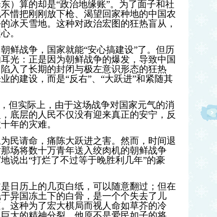
泽东）算的却是
“
政治地缘账
”
。为了面子和社
他不惜把刚刚放下枪、渴望回家种地的中国农
乡的冰天雪地。这种对政治宏图的狂热盲从，
理心。
了朝鲜战争，国家就能
“
安心搞建设
”
了。但历
的耳光：正是因为朝鲜战争的爆发，导致中国
，陷入了长期的封闭与极左意识形态的狂热
乐业的建设，而是
“
反右
”
、
“
大跃进
”
和紧随其
，但实际上，由于这场战争对国家元气的消
型，底层的人民不仅没有迎来真正的安宁，反
数十年的灾难。
上为民请命，痛陈大跃进之害。然而，时间退
对那场将数十万青年送入绞肉机的朝鲜战争
地说出“打烂了不过等于晚胜利几年”的豪
过是日历上的几页白纸，可以随意翻过；但在
眠于异国冻土下的白骨，是一个个失去了儿
庭。这种为了宏大棋局而视人命如草芥的冷
了巨大的精神分裂。他原不是爱民如子的将