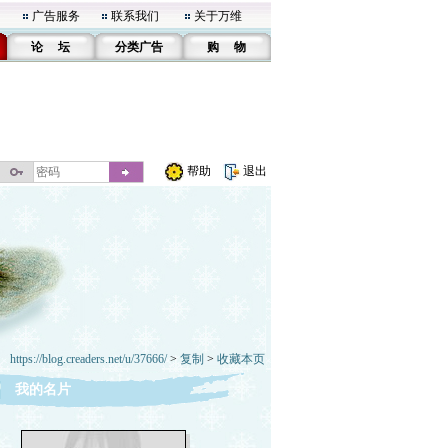
广告服务
联系我们
关于万维
论 坛
分类广告
购 物
帮助
退出
https://blog.creaders.net/u/37666/
>
复制
>
收藏本页
我的名片