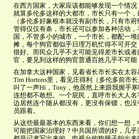
在西方国家，大家应该都能够发现一个情况
就算多伦多这样的大都市，市长只有一个，
（多伦多好象根本就没有副市长，只有市府
管得仅仅有条，市长还可以参加各种活动，
国，不管多小的城市，一个市长，都配一堆
摊，每个狗官都似乎日理万机忙得不可开交
很好。而民众几乎不太可能见得差市长或者
官，要见到这样的狗官普通百姓几乎不可能
在加拿大这种国家，见着省长市长实在太容
Tim Hortons里，看见庄得利（多伦多前
叫了一声Hi，Tony，他居然上来跟我握手
连想都不敢想。一个屁民，直呼市长大人名
边居然连个随从都没有，更没有保镖，也没
员跟着。
从这些最最基本的东西来看，你们想一想，
可能把国家治理好？中共国所谓的好，几乎
都是记者写出来的，电视台的狗腿子拍出来