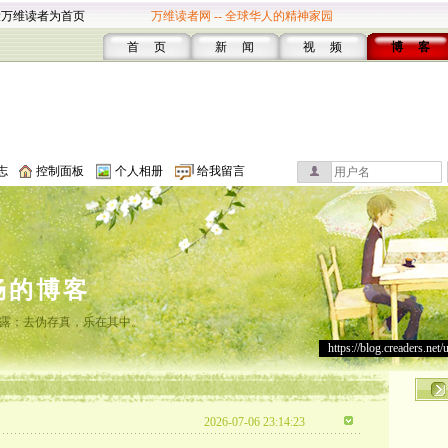
设万维读者为首页
万维读者网 -- 全球华人的精神家园
首 页
新 闻
视 频
博 客
志
控制面板
个人相册
给我留言
畅的博客
露；去伪存真，乐在其中。
https://blog.creaders.net/
2026-07-06 23:14:23