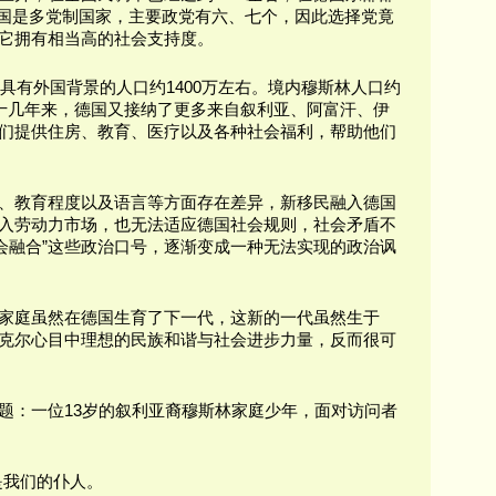
。德国是多党制国家，主要政党有六、七个，因此选择党竟
它拥有相当高的社会支持度。
中具有外国背景的人口约1400万左右。境内穆斯林人口约
近十几年来，德国又接纳了更多来自叙利亚、阿富汗、伊
们提供住房、教育、医疗以及各种社会福利，帮助他们
、教育程度以及语言等方面存在差异，新移民融入德国
入劳动力市场，也无法适应德国社会规则，社会矛盾不
“社会融合”这些政治口号，逐渐变成一种无法实现的政治讽
家庭虽然在德国生育了下一代，这新的一代虽然生于
克尔心目中理想的民族和谐与社会进步力量，反而很可
题：一位13岁的叙利亚裔穆斯林家庭少年，面对访问者
是我们的仆人。