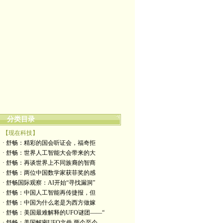
分类目录
【现在科技】
· 舒畅：精彩的国会听证会，福奇拒
· 舒畅：世界人工智能大会带来的大
· 舒畅：再谈世界上不同族裔的智商
· 舒畅：两位中国数学家获菲奖的感
· 舒畅国际观察：AI开始“寻找漏洞”
· 舒畅：中国人工智能再传捷报，但
· 舒畅：中国为什么老是为西方做嫁
· 舒畅：美国最难解释的UFO谜团——“
· 舒畅：美国解密UFO文件,两个至今