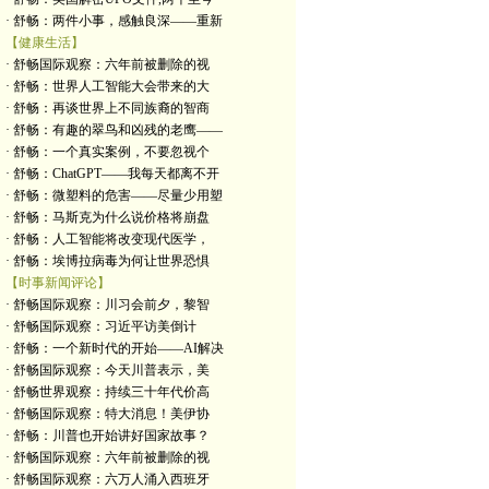
· 舒畅：两件小事，感触良深——重新
【健康生活】
· 舒畅国际观察：六年前被删除的视
· 舒畅：世界人工智能大会带来的大
· 舒畅：再谈世界上不同族裔的智商
· 舒畅：有趣的翠鸟和凶残的老鹰——
· 舒畅：一个真实案例，不要忽视个
· 舒畅：ChatGPT——我每天都离不开
· 舒畅：微塑料的危害——尽量少用塑
· 舒畅：马斯克为什么说价格将崩盘
· 舒畅：人工智能将改变现代医学，
· 舒畅：埃博拉病毒为何让世界恐惧
【时事新闻评论】
· 舒畅国际观察：川习会前夕，黎智
· 舒畅国际观察：习近平访美倒计
· 舒畅：一个新时代的开始——AI解决
· 舒畅国际观察：今天川普表示，美
· 舒畅世界观察：持续三十年代价高
· 舒畅国际观察：特大消息！美伊协
· 舒畅：川普也开始讲好国家故事？
· 舒畅国际观察：六年前被删除的视
· 舒畅国际观察：六万人涌入西班牙