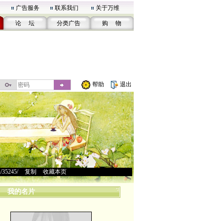
广告服务
联系我们
关于万维
论 坛
分类广告
购 物
帮助
退出
u/35245/
>
复制
>
收藏本页
我的名片