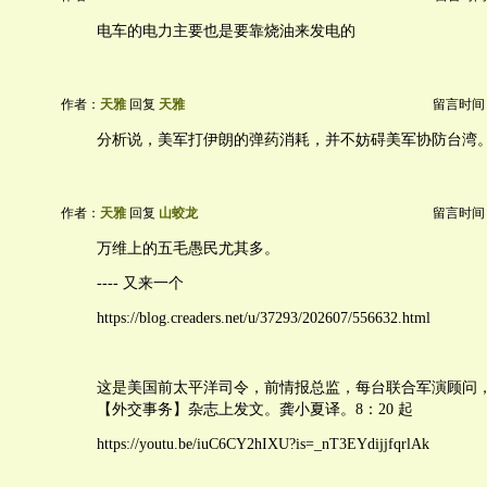
电车的电力主要也是要靠烧油来发电的
作者：
天雅
回复
天雅
留言时间：20
分析说，美军打伊朗的弹药消耗，并不妨碍美军协防台湾
作者：
天雅
回复
山蛟龙
留言时间：20
万维上的五毛愚民尤其多。
---- 又来一个
https://blog.creaders.net/u/37293/202607/556632.html
这是美国前太平洋司令，前情报总监，每台联合军演顾问，Denni
【外交事务】杂志上发文。龚小夏译。8：20 起
https://youtu.be/iuC6CY2hIXU?is=_nT3EYdijjfqrlAk