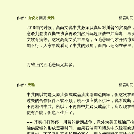
作者：
山蛟龙
回复
天雅
留言时间：20
2018年的时候，高尚文说中共必须认真应对川普的贸易战
意谈判签协议撕毁协议再谈判然后玩超限战中共病毒，再
文软骨病等。这次高尚文英年早逝，五毛愚民们才开始惊
知不行，人家早就看到了中共的败局，而自己还闷在鼓里
万维上的五毛愚民尤其多。
作者：
天雅
留言时间：20
中共国以前是买原油炼成成品油卖给周边国家，但这次在
过去的合作伙伴不管不顾，说不供应就不供应，说断就断
不再相信中共。所以，不再向中共购买成品油，所以现在
使有产能，但也不生产了。
---- 其实打打停停，川普的伊朗战争，意外为美国炼油厂
油供应链的形成需要时间。如果石油商习惯从中东经霍峡