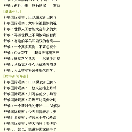
· 舒畅：两件小事，感触良深——重新
【健康生活】
· 舒畅国际观察：FIFA爆发新丑闻？
· 舒畅国际观察：六年前被删除的视
· 舒畅：世界人工智能大会带来的大
· 舒畅：再谈世界上不同族裔的智商
· 舒畅：有趣的翠鸟和凶残的老鹰——
· 舒畅：一个真实案例，不要忽视个
· 舒畅：ChatGPT——我每天都离不开
· 舒畅：微塑料的危害——尽量少用塑
· 舒畅：马斯克为什么说价格将崩盘
· 舒畅：人工智能将改变现代医学，
【时事新闻评论】
· 舒畅国际观察：FIFA爆发新丑闻？
· 舒畅国际观察：一枚火箭撞上月球
· 舒畅国际观察：川习会前夕，黎智
· 舒畅国际观察：习近平访美倒计时
· 舒畅：一个新时代的开始——AI解决
· 舒畅国际观察：今天川普表示，美
· 舒畅世界观察：持续三十年代价高
· 舒畅国际观察：特大消息！美伊协
· 舒畅：川普也开始讲好国家故事？