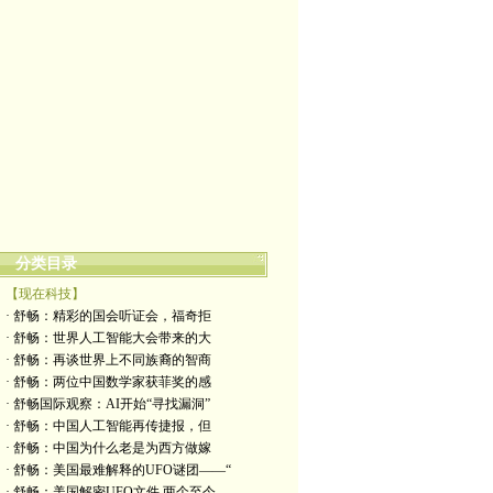
分类目录
【现在科技】
· 舒畅：精彩的国会听证会，福奇拒
· 舒畅：世界人工智能大会带来的大
· 舒畅：再谈世界上不同族裔的智商
· 舒畅：两位中国数学家获菲奖的感
· 舒畅国际观察：AI开始“寻找漏洞”
· 舒畅：中国人工智能再传捷报，但
· 舒畅：中国为什么老是为西方做嫁
· 舒畅：美国最难解释的UFO谜团——“
· 舒畅：美国解密UFO文件,两个至今