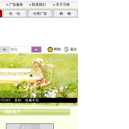
广告服务
联系我们
关于万维
论 坛
分类广告
购 物
帮助
退出
u/35245/
>
复制
>
收藏本页
我的名片