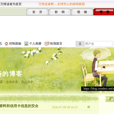
设万维读者为首页
万维读者网 -- 全球华人的精神家园
首 页
新 闻
视 频
博 客
志
控制面板
个人相册
给我留言
畅的博客
露；去伪存真，乐在其中。
https://blog.creaders.net/
资料和信用卡信息的安全
2026-07-08 09:16:55