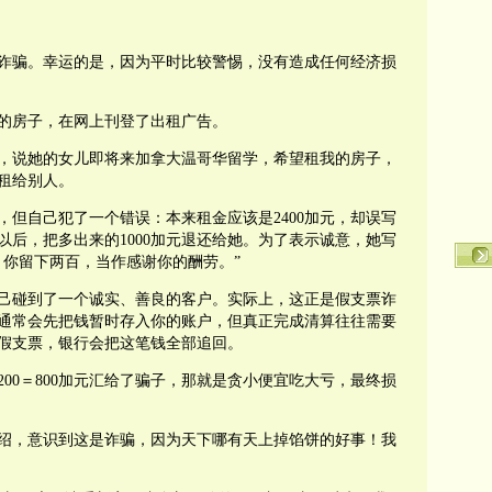
诈骗。幸运的是，因为平时比较警惕，没有造成任何经济损
的房子，在网上刊登了出租广告。
，说她的女儿即将来加拿大温哥华留学，希望租我的房子，
租给别人。
但自己犯了一个错误：本来租金应该是2400加元，却误写
现以后，把多出来的1000加元退还给她。为了表示诚意，她写
，你留下两百，当作感谢你的酬劳。”
己碰到了一个诚实、善良的客户。实际上，这正是假支票诈
通常会先把钱暂时存入你的账户，但真正完成清算往往需要
假支票，银行会把这笔钱全部追回。
200＝800加元汇给了骗子，那就是贪小便宜吃大亏，最终损
绍，意识到这是诈骗，因为天下哪有天上掉馅饼的好事！我