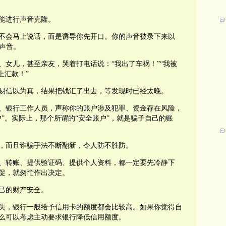
能进行声音克隆。
不会马上说话，而是诱导你先开口。你的声音被录下来以
声音。
、女儿，甚至亲友，哭着打电话说：“我出了车祸！”“我被
上汇款！”
易信以为真，结果把钱汇了出去，等发现时已经太晚。
、银行工作人员，声称你的账户涉及犯罪、资金存在风险，
”。实际上，那个所谓的“安全账户”，就是骗子自己的账
，而且诈骗手法不断翻新，令人防不胜防。
、转账、提供验证码、提供个人资料，都一定要先冷静下
促，就匆忙作出决定。
己的财产安全。
失，银行一般给予信用卡的额度都会比较高。如果你觉得自
么可以考虑主动要求银行降低信用额度。