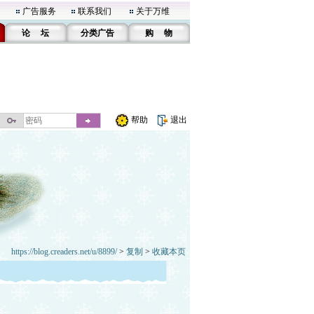
广告服务
联系我们
关于万维
论 坛
分类广告
购 物
帮助
退出
https://blog.creaders.net/u/8899/
>
复制
>
收藏本页