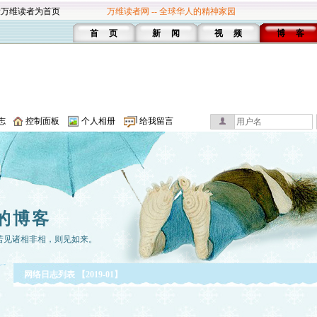
设万维读者为首页
万维读者网 -- 全球华人的精神家园
首 页
新 闻
视 频
博 客
志
控制面板
个人相册
给我留言
的博客
若见诸相非相，则见如来。
网络日志列表 【2019-01】