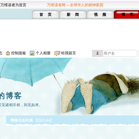
设万维读者为首页
万维读者网 -- 全球华人的精神家园
首 页
新 闻
视 频
博 客
志
控制面板
个人相册
给我留言
的博客
若见诸相非相，则见如来。
网络日志列表 【2025-04】