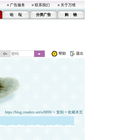
广告服务
联系我们
关于万维
论 坛
分类广告
购 物
帮助
退出
https://blog.creaders.net/u/8899/
>
复制
>
收藏本页