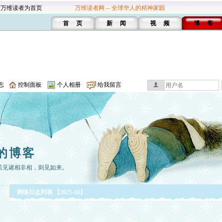
设万维读者为首页
万维读者网 -- 全球华人的精神家园
首 页
新 闻
视 频
博 客
志
控制面板
个人相册
给我留言
的博客
若见诸相非相，则见如来。
网络日志列表 【2025-10】