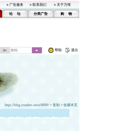
广告服务
联系我们
关于万维
论 坛
分类广告
购 物
帮助
退出
https://blog.creaders.net/u/8899/
>
复制
>
收藏本页