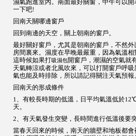
濕氣跑進室內。南面最好關窗，中午可以開
一下吧!
回南天關哪邊窗戶
回到南邊的天空，關上朝南的窗戶。
最好關好窗戶，尤其是朝南的窗戶，不然外
房間裏來。濕度在早晚最嚴重，因為氣溫相
這時候如果打
開窗戶，潮濕的空氣就
吸濕包
天氣轉涼或者北風吹來，可以打開窗戶呼吸
氣也能及時排除，所以請記得關注天氣預報
回南天的形成條件
1、有較長時期的低溫，日平均氣溫低於12
天。
2、有天氣發生突變，長時間進行低溫後要
當春天回來的時候，南天的牆壁和地板都會