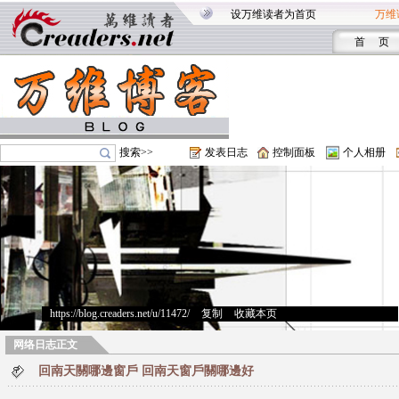
设万维读者为首页
万维
首 页
搜索>>
发表日志
控制面板
个人相册
https://blog.creaders.net/u/11472/
>
复制
>
收藏本页
网络日志正文
回南天關哪邊窗戶 回南天窗戶關哪邊好