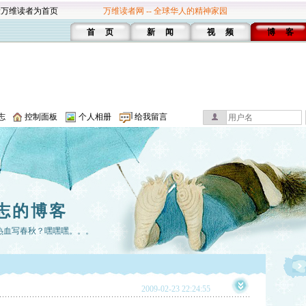
设万维读者为首页
万维读者网 -- 全球华人的精神家园
首 页
新 闻
视 频
博 客
志
控制面板
个人相册
给我留言
志的博客
热血写春秋？嘿嘿嘿。。。
2009-02-23 22:24:55