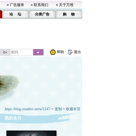
广告服务
联系我们
关于万维
论 坛
分类广告
购 物
帮助
退出
https://blog.creaders.net/u/1247/
>
复制
>
收藏本页
我的名片