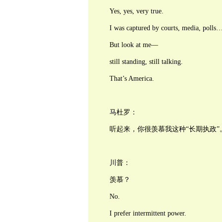
Yes, yes, very true.
I was captured by courts, media, polls
But look at me—
still standing, still talking.
That’s America.
马杜罗：
听起来，你很羡慕我这种“长期执政”
川普：
羡慕？
No.
I prefer intermittent power.