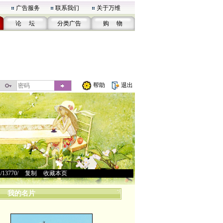
广告服务
联系我们
关于万维
论 坛
分类广告
购 物
帮助
退出
u/13770/
>
复制
>
收藏本页
我的名片