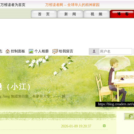
设万维读者为首页
万维读者网 -- 全球华人的精神家园
首 页
新 闻
视 频
博 客
志
控制面板
个人相册
给我留言
颺（小江）
y Lingyang Jiang 無繮無伯樂，有夢有天堂。—— 颺
https://blog.creaders.net/
2026-01-09 19:20:37