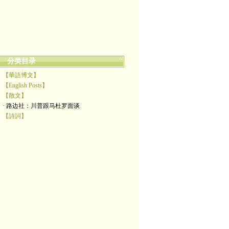
分类目录
【華語博文】
【English Posts】
【散文】
· 路边社：川普跟马杜罗面谈
【詩詞】