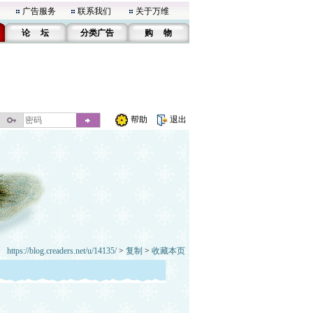
广告服务
联系我们
关于万维
论 坛
分类广告
购 物
帮助
退出
https://blog.creaders.net/u/14135/
>
复制
>
收藏本页