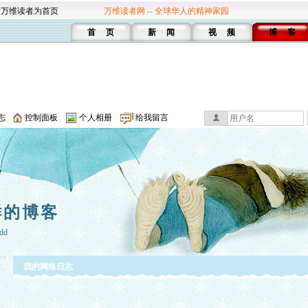
设万维读者为首页
万维读者网 -- 全球华人的精神家园
首 页
新 闻
视 频
博 客
志
控制面板
个人相册
给我留言
鲜的博客
dd
我的网络日志