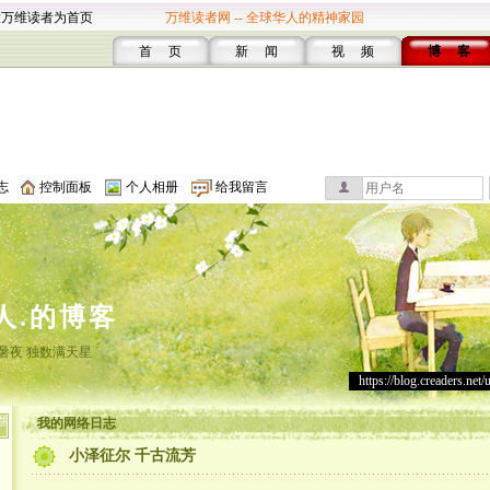
设万维读者为首页
万维读者网 -- 全球华人的精神家园
首 页
新 闻
视 频
博 客
志
控制面板
个人相册
给我留言
人.的博客
暑夜 独数满天星
https://blog.creaders.net/
我的网络日志
小泽征尔 千古流芳