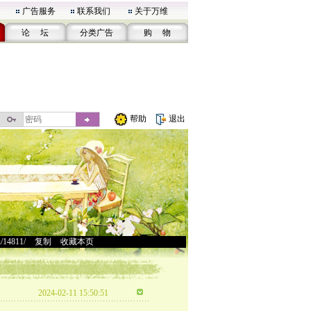
广告服务
联系我们
关于万维
论 坛
分类广告
购 物
帮助
退出
u/14811/
>
复制
>
收藏本页
2024-02-11 15:50:51