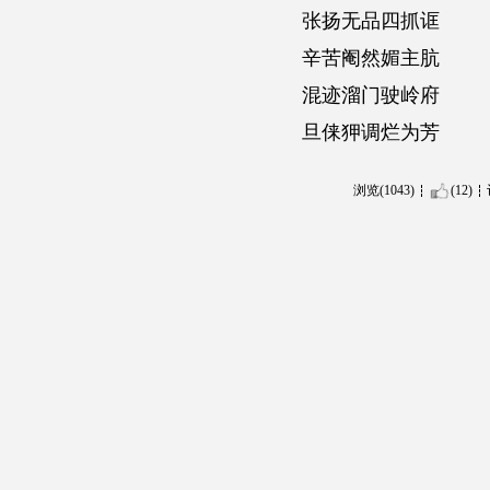
张扬无品四抓诓
辛苦阉然媚主肮
混迹溜门驶岭府
旦俫狎调烂为芳
浏览(1043)
(12)