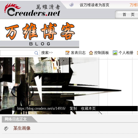
设万维读者为首页
万维
首 页
搜索>>
发表日志
控制面板
个人相册
https://blog.creaders.net/u/14916/
>
复制
>
收藏本页
网络日志正文
某生画像