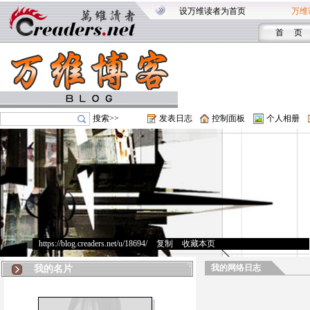
设万维读者为首页
万维
首 页
搜索>>
发表日志
控制面板
个人相册
https://blog.creaders.net/u/18694/
>
复制
>
收藏本页
我的网络日志
我的名片