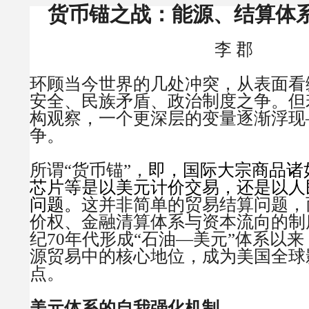
货币锚之战：能源、结算体
李 郡
环顾当今世界的几处冲突，从表面看
安全、民族矛盾、政治制度之争。但
构观察，一个更深层的变量逐渐浮现
争。
所谓“货币锚”，
即，国际大宗商品诸
芯片等是
以
美元计价交易，还是以人
问题。
这
并非简单的贸易结算问题，
价权、金融清算体系与资本流向的制
纪70年代形成“石油—美元”体系以
源贸易中的核心地位，成为美国全球
点。
美元体系的自我强化机制