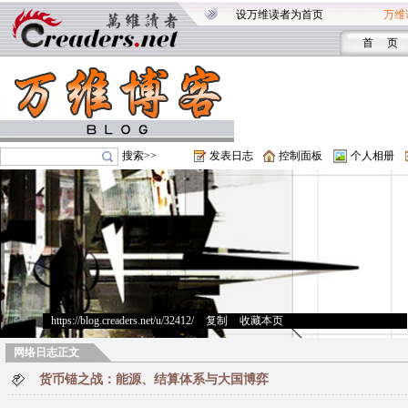
设万维读者为首页
万维
首 页
搜索>>
发表日志
控制面板
个人相册
https://blog.creaders.net/u/32412/
>
复制
>
收藏本页
网络日志正文
货币锚之战：能源、结算体系与大国博弈