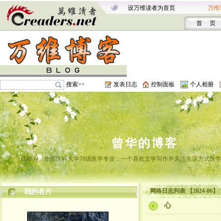
设万维读者为首页
万维
首 页
搜索>>
发表日志
控制面板
个人相册
曾华的博客
成都人，华西医科大学78级医学专业，一个喜欢文学写作并关注生活方式医
网络日志列表 【2024-06】
我的名片
心