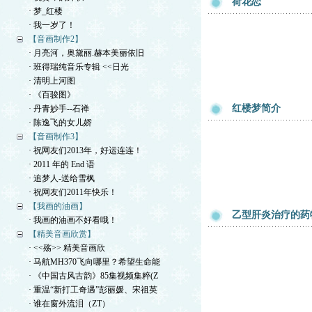
荷花恋
· 梦_红楼
· 我一岁了！
【音画制作2】
· 月亮河，奥黛丽.赫本美丽依旧
· 班得瑞纯音乐专辑 <<日光
· 清明上河图
· 《百骏图》
红楼梦简介
· 丹青妙手--石禅
· 陈逸飞的女儿娇
【音画制作3】
· 祝网友们2013年，好运连连！
· 2011 年的 End 语
· 追梦人-送给雪枫
· 祝网友们2011年快乐！
【我画的油画】
乙型肝炎治疗的药
· 我画的油画不好看哦！
【精美音画欣赏】
· <<殇>> 精美音画欣
· 马航MH370飞向哪里？希望生命能
· 《中国古风古韵》85集视频集粹(Z
· 重温“新打工奇遇”彭丽媛、宋祖英
· 谁在窗外流泪（ZT）