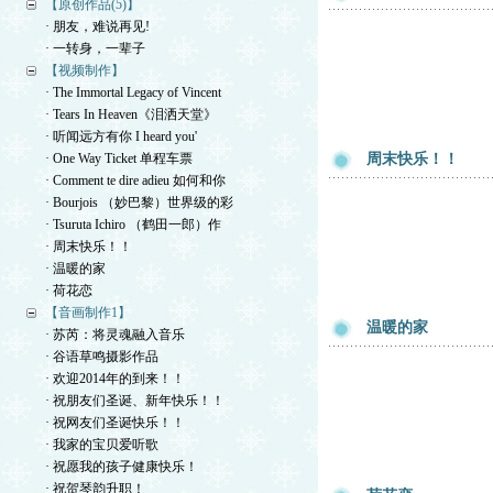
【原创作品(5)】
· 朋友，难说再见!
· 一转身，一辈子
【视频制作】
· The Immortal Legacy of Vincent
· Tears In Heaven《泪洒天堂》
· 听闻远方有你 I heard you'
· One Way Ticket 单程车票
周末快乐！！
· Comment te dire adieu 如何和你
· Bourjois （妙巴黎）世界级的彩
· Tsuruta Ichiro （鹤田一郎）作
· 周末快乐！！
· 温暖的家
· 荷花恋
【音画制作1】
温暖的家
· 苏芮：将灵魂融入音乐
· 谷语草鸣摄影作品
· 欢迎2014年的到来！！
· 祝朋友们圣诞、新年快乐！！
· 祝网友们圣诞快乐！！
· 我家的宝贝爱听歌
· 祝愿我的孩子健康快乐！
· 祝贺琴韵升职！