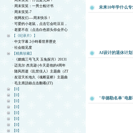
· 周末笑笑：什么是兄弟？
· 周末笑笑：一男士检讨书
未来10年学什么专业
· 周末笑笑-7
· 祝网友们----周末快乐！
· 可爱的小老鼠，点击它会吃豆豆，
· 老婆不在（点击白色箭头你会开心
【《纪录片》】
· 中文字幕 2小時看世界歷史
· 社会能见度
AI设计的退休计划
【精典珍藏】
· 《嫦娥三号飞天 玉兔探月》20131
· 迈克尔·杰克逊 (今天是他的4周年
· 随风而逝《乱世佳人》主题曲（ZT
· 友谊天长地久《魂断蓝桥》主题曲
· 毛主席語錄点击翻看(ZT)
【0】
【0】
"辛德勒名单"电影
【0】
【0】
【0】
【0】
【0】
【0】