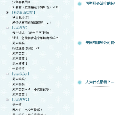
· 汉宫春晓图zt
丙型肝炎治疗的药
· 邓丽君《歌曲精选专辑80首》5CD
【精美音画欣赏1】
· 秋日私语 ZT
· 爱情这杯酒谁喝都得醉 ｚｔ
【说说笑笑】
· 亲自试试: 1986年日历"撞脸
· 试试：您能解密这个纸牌魔术吗？
美国有哪些公司提
· 周末笑笑
· 招揽业务(笑话） ZT
· 周末笑笑-8
· 周末笑笑-2
· 周末笑笑-1
· 年前笑笑
【说说笑笑1】
· 周末笑笑6
人为什么活着？---
· 周末笑笑5
· 周末笑笑－４（小沈阳的歌）
· 周末笑笑-3
【说说笑笑2】
· 笑一笑，
· 网友们，七夕节快乐！