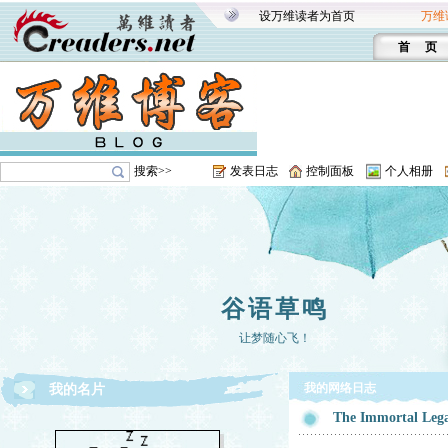
设万维读者为首页
万维
首 页
搜索>>
发表日志
控制面板
个人相册
谷语草鸣
让梦随心飞！
我的网络日志
我的名片
The Immortal Le