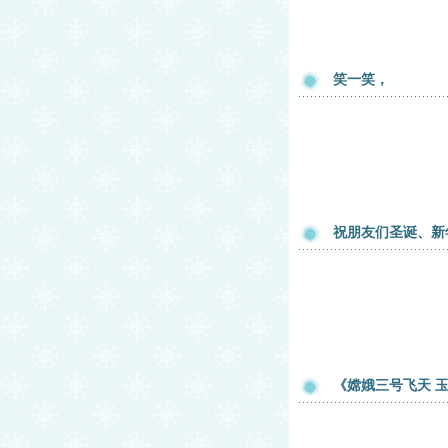
笑一笑，
祝朋友们圣诞、新
《嫦娥三号飞天 玉兔