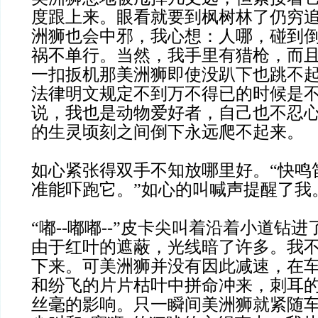
度跟上来。眼看就要到枫树林了仍穷
洲狮也会中邪，我心想：人哪，碰到
祸不单行。当然，我手里有猎枪，而
一扣扳机那美洲狮即使没趴下也跳不
法律明文规定不到万不得已的时候是
说，我也是动物爱好者，自己也不忍
的生灵顷刻之间倒下永远爬不起来。
如心紧张得双手不知放哪里好。“快鸣
准能吓跑它。”如心的叫喊声提醒了我
“嘟--嘟嘟--”皮卡尖叫着沿着小道钻
由于红叶的遮蔽，光线暗了许多。我
下来。可美洲狮并没有因此减速，在
和纷飞的片片枯叶中拼命冲来，刺耳
丝毫的影响。只一瞬间美洲狮就紧随