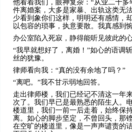
他看着我们，眼神复杂：“从业二十多
件离婚案，大多是家暴、出轨这类无
少看到象你们这样，明明还有感情，
以包容的琐事，执意要散。我真感到惋
办公室陷入死寂，静得能听见彼此的
“我早就想好了，离婚！”如心的语调
丝的犹豫。
律师看向我：“真的没有余地了吗？”
“离吧。”我不甘示弱地回答。
走出律师楼，我们已经记不清这一年
次了。我们早已是最熟悉的陌生人。
楼道里，我们一前一后走着，始终保
离。如心的脚步坚定，不曾回头，那
在空旷的楼道里，像是一声声谴责的