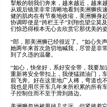
掣般的朝我们奔来，越来越近，越来越近
从观后镜里非常清晰地看到美洲狮疾
健的肌肉在有节奏地收缩，美洲狮身
协调即使是“跨栏王子”刘翔也望尘莫
们惊恐得根本无心去欣赏它那优美的
“郎，那美洲狮已经很近了。”如心失
她两年来首次急切地喊我，尽管是非
到了久违的温馨。
“如心，快坐好，系好安全带，我要加
重新将安全带扣上，我便猛踏油门，
前飞奔。好在这里地广人稀，弯道也
我也是用尽开车几年来所积累的所有
子控制住而不至于滑到路边。
美洲狮忽地被甩掉几丈远，但紧接着