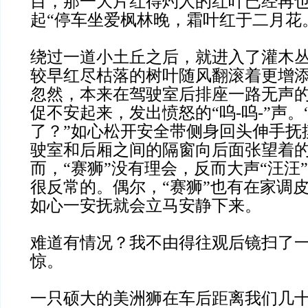
目，那一大片红得灼人的红叶已经再
起“停车坐爱枫林晚，霜叶红于二月花
绕过一道小土丘之后，就进入了灌木
较早红尽枯落的树叶随风翻滚着更增
忽然，本来在驾驶室后排座一路无声的
促不安起来，发出愤怒的“呜-呜-”声。
了？”如心松开安全带侧身回头伸手抚
驶室和后厢之间的隔窗向后面张望着的
而，“赛狮”没有理会，反而大声“汪汪
很反常的。偶尔，“赛狮”也有在家调
如心一安抚就会立马安静下来。
难道有情况？我不由得往观后镜扫了
惊。
一只硕大的美洲狮在车后距离我们几