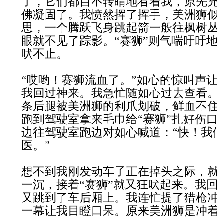
了，它们都目不转睛地看着我，原先
佛凝固了。我愤然挥了挥手，美洲狮
思，一个腾跃飞身跳起箭一般往枫树
眼就不见了踪影。“赛狮”则气喘吁吁
吠不止。
“哎哟！赛狮流血了。”如心的惊叫声
我回过神来。我急忙随如心过去查看。
条后腿被美洲狮的利爪划破，鲜血不
跑到驾驶室拿来毛巾给“赛狮”扎好伤
边往驾驶室跑边对如心喊道：“快！我
医。”
想不到我刚发动车子正在掉头之际，
一沉，接着“赛狮”就又狂吠起来。我
又跳到了车后厢上。我连忙提了猎枪
一幕让我目瞪口呆。原来美洲狮是冲