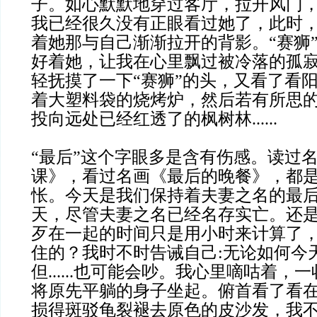
子。如心默默地穿过客厅，拉开风门
我已经很久没有正眼看过她了，此时
着她那与自己渐渐拉开的背影。“赛狮
好着她，让我在心里飘过被冷落的孤
轻抚摸了一下“赛狮”的头，又看了看
着大塑料袋的烧烤炉，然后若有所思
投向远处已经红透了的枫树林......
“最后”这个字眼多是含有伤感。读过
课》，看过名画《最后的晚餐》，都
怅。今天是我们保持着夫妻之名的最
天，尽管夫妻之名已经名存实亡。还
歹在一起的时间只是用小时来计算了
住的？我时不时告诫自己:无论如何今
但......也可能会吵。我心里嘀咕着
将原先平躺的身子坐起。俯首看了看
损得斑驳龟裂褪去原色的皮沙发，我