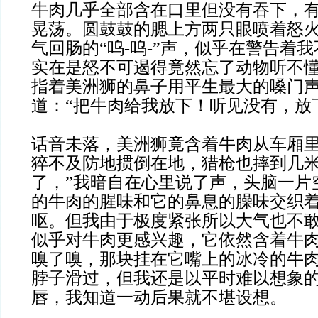
牛肉几乎全部含在口里但没有吞下，
晃荡。圆鼓鼓的腮上方两只眼喷着怒
气回肠的“呜-呜-”声，似乎在警告着
实在是怒不可遏得竟然忘了动物听不
指着美洲狮的鼻子用平生最大的嗓门
道：“把牛肉给我放下！听见没有，放
话音未落，美洲狮竟含着牛肉从车厢
猝不及防地掼倒在地，猎枪也摔到几米
了，”我暗自在心里说了声，头脑一片
的牛肉的腥味和它的鼻息的臊味交织
呕。但我由于极度紧张所以大气也不
似乎对牛肉更感兴趣，它依然含着牛
嗅了嗅，那块挂在它嘴上的冰冷的牛
脖子滑过，但我还是以平时难以想象
唇，我知道一动后果就不堪设想。