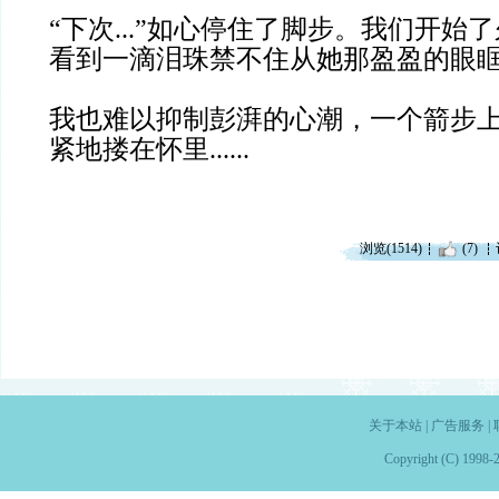
“下次...”如心停住了脚步。我们开始
看到一滴泪珠禁不住从她那盈盈的眼
我也难以抑制彭湃的心潮，一个箭步
紧地搂在怀里......
浏览(1514)
(7)
关于本站
|
广告服务
|
Copyright (C) 1998-2