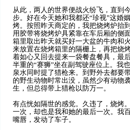
从此，两人的世界便战火纷飞，直到
步。好在今天她和我都还“珍视”这婚
烤。按照昨天商定的，我把烧烤炉抬
用胶带将烧烤炉具紧靠在车后厢的侧
箱里取出昨天就买好一大盆的牛肉和
来放置在烧烤箱里的隔栅上，再把烧
着如心又回去提来一袋餐盘餐具，最
半重的“赛狮”坐在副驾驶座位上。我
泉水同时提了猎枪来。到野外去都要
的野生动物时常出没，虽然少有动物
生，但总得带上猎枪以防万一。
有点恍如隔世的感觉。久违了，烧烤
一次，却也是我和她的最后一次。我
嘴唇，发动了车子。