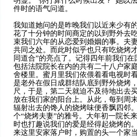
明显。“你打算什么时候出发？”她以
件时的语气问道。
我知道她问的是昨晚我们以近来少有
花了十分钟的时间商定的以到野外去
束我们六年的从恋爱到婚姻的事。夫
共同之处。而此时似乎也只有吃烧烤才
同道合”的亮点了。记得四年前我们在
包括法院院长在内的共有二十八户家
舍楼里。蜜月里我们依偎着看电视时
是老外在假日成群结队底到野外烧烤
尺，于是，第二天就迫不及待地出去
放在我们家的阳台上。从此，每到周
辐射出去的馋人的烧烤味便香飘四邻
个“烧烤夫妻”的雅号。大年初一院长
时也打趣说我们的爱是经得起烧烤的
来这里安家落户时，购置的头一个家