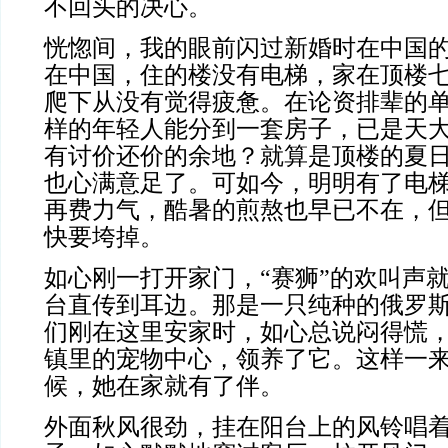
不回头的决心。
恍惚间，我的眼前闪过新婚时在中国的画面
在中国，住的楼没有电梯，家在顶楼
爬下从没有觉得疲惫。在论资排辈的
样的年轻人能分到一套房子，已是天
有讨价还价的余地？就算是顶楼的夏
也心满意足了。可如今，明明有了电
再费力气，酷暑的煎熬也早已不在，
快要垮掉。
如心刚一打开家门，“赛狮”的欢叫声
台直传到耳边。那是一只纯种的俄罗
们刚在这里安家时，如心总说闷得慌
镇里的宠物中心，领养了它。这样一
候，她在家就有了伴。
外面秋风很劲，挂在阳台上的风铃唱