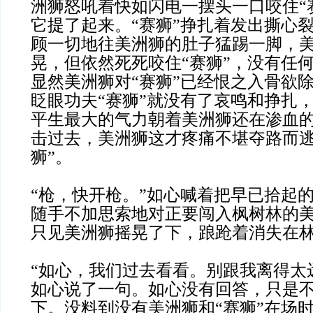
洲狮怒吼着快如闪电一摆头一口咬住“
它提了起来。“赛狮”挣扎着发出撕心
顾一切地往美洲狮的肚子猛踢一脚，
晃，但依然死死咬住“赛狮”，没有任
显然美洲狮对“赛狮”已经恨之入骨欲
眨眼功夫“赛狮”就没有了哀鸣和挣扎
平生最大的气力朝着美洲狮还在渗血
击过去，美洲狮这才疼痛不堪夺路而逃
狮”。
“枪，快开枪。”如心喊着把早已拾起
随手不加思索地对正要闯入枫树林的
只见美洲狮摇晃了下，踉跄着消失在
“如心，我们过去看看。别跟我离得太
如心说了一句。如心没有回答，只是
下。没料到没有美洲狮和“赛狮”在场