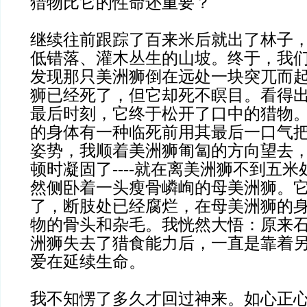
猎物比它的性命还重要？
继续往前跟踪了百来米后就出了林子
低错落、灌木丛生的山坡。终于，我
发现那只美洲狮倒在远处一块突兀而
狮已经死了，但它却死不瞑目。看得
最后时刻，它终于松开了口中的猎物
的身体有一种临死前用其最后一口气
姿势，我顺着美洲狮匍匐的方向望去
顿时凝固了----就在离美洲狮不到五
然侧卧着一头瘦骨嶙峋的母美洲狮。
了，断肢处已经腐烂，在母美洲狮的
物的骨头和杂毛。我恍然大悟：原来
洲狮失去了猎食能力后，一直是靠着
爱在延续生命。
我不知愣了多久才回过神来。如心正心