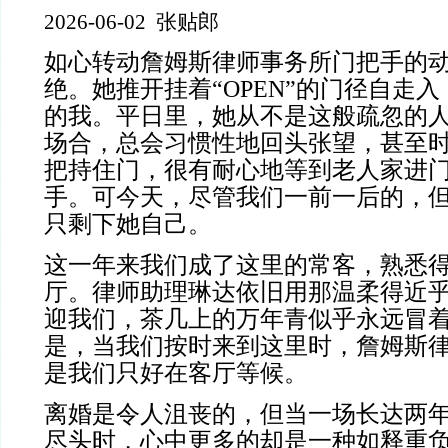
2026-06-02 张贴郎
如心转动詹姆斯律师事务所门把手的
绝。她推开挂着“OPEN”的门径自走
的我。平日里，她从不是这般疏忽的
场合，总会习惯性地回头张望，甚至
把持住门，很有耐心地等到老人家进
手。可今天，尽管我们一前一后的，
只剩下她自己。
这一年来我们成了这里的常客，熟悉
厅。律师助理琳达依旧用那温柔得近
迎我们，茶几上的万年青似乎永远冒
是，当我们按时来到这里时，詹姆斯
是我们只好在客厅等候。
离婚是令人沮丧的，但当一场长达两
尽头时，心中更多的却是一种如释重