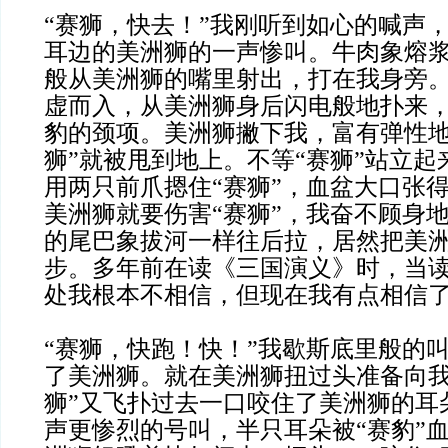
“赛狮，快去！”我刚听到如心的喊声
耳边的美洲狮的一声惨叫。牛肉象熔
般从美洲狮的嘴里射出，打在我身旁。
虚而入，从美洲狮身后闪电般地扑来
豹的颈项。美洲狮撇下我，富有弹性地
狮”就被甩到地上。不等“赛狮”站立
用两只前爪摁住“赛狮”，血盆大口张
美洲狮就要伤害“赛狮”，我奋不顾身
的尾巴象拔河一样往后拉，居然把美
步。多年前在读《三国演义》时，当
处我根本不相信，但现在我有点相信
“赛狮，快跑！快！”我歇斯底里般的
了美洲狮。就在美洲狮扭过头准备向我
狮”又飞扑过去一口咬住了美洲狮的耳
声更惨烈的号叫，半只耳朵被“赛豹”