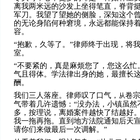
离我两米远的沙发上坐得笔直，脊背
军刀。我望了望她的侧脸，深知这个
的无论身陷何种窘境，永远都能保持
容。
“抱歉，久等了。”律师终于出现，将
室。
“不要紧的，真是麻烦您了，您这么忙
气且得体。学法律出身的她，最擅长
酬。
我们三人落座。律师叹了口气，
卷
从
气带着几许遗憾：“没办法，小镇虽然
多，按理说，离婚案件越快了结越好
我一拖再拖。直到地方法院通知后天
请你们来做最后一次调解。”