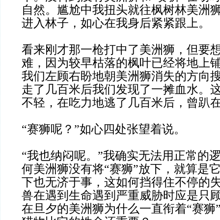
自然。尴尬中我扭头就往枫树林美洲
进入林子，如心在我身后紧紧跟上。
看来刚才那一枪打中了美洲狮，但要
难，因为较早枯落的枫叶已经将地上
我们左顾右盼地朝美洲狮消失的方向
走了几百米后我们发现了一摊血水。
不轻，在吃力地逃了几百米后，曾趴
“赛狮呢？”如心四处张望着说。
“我也纳闷呢。”我确实无法用正常的
何美洲狮没有将“赛狮”放下，就算是它
下也无济于事，这如何挡得住不停的
兽在遇到生命遇到严重威胁时应是只
在旦夕的美洲狮为什么一直衔着“赛狮