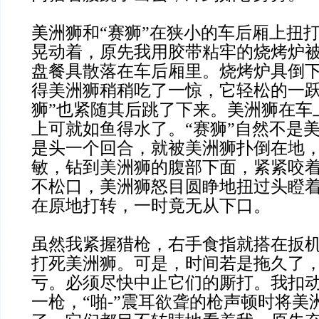
美洲狮和“赛狮”在狭小的车后厢上扭
晃动着，原先我用胶带粘牢的烧烤炉
盘餐具散落在车后厢里。烧烤炉具倒
得美洲狮稍稍吃了一惊，它轻松的一跃
狮”也紧随其后跳了下来。美洲狮在车
上可就如鱼得水了。“赛狮”自然不是
是头一个回合，就被美洲狮扑倒在地
敏，钻到美洲狮的腹部下面，紧紧咬
不松口，美洲狮怒目圆睁地扭过头瞪着
在原地打转，一时竟无从下口。
虽然我紧握猎枪，右手食指就搭在扳
打死美洲狮。可是，时间若是拖久了，
亏。必须尽快中止它们的厮打。我扣
一枪，“啪-”震耳欲聋的枪声顿时将美