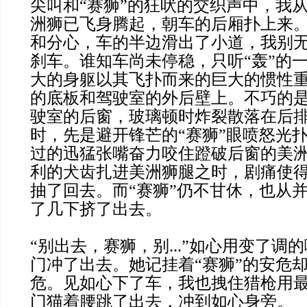
尖叫和“赛狮”的狂吠的交织声中，我
洲狮已飞身腾起，朝车的后厢扑上来
和分心，车的半边滑出了小道，我别
刹车。谁知车尚未停稳，只听“轰”的
大的身躯以其飞扑而来的巨大的惯性
的底板和驾驶室的外后壁上。不巧的
驶室的后窗，玻璃顿时炸裂散落在后
时，先是避开锋芒的“赛狮”眼喷怒光
过的迅猛张嘴奋力咬住蹬破后窗的美
利的犬齿扎进美洲狮腿之时，剧痛使
抽了回去。而“赛狮”仍不甘休，也从
了几下挤了出去。
“别出去，赛狮，别...”如心用变了调
门冲了出去。她记挂着“赛狮”的安危
危。见如心下了车，我也拽住猎枪用
门猫着腰跳了出去，冲到如心身旁。