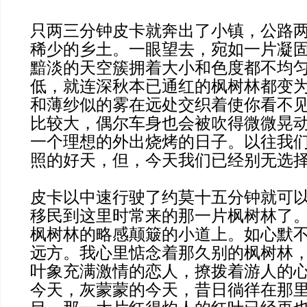
只两三分钟皮卡就奔出了小镇，公路
稀少的乡土。一眼望去，宛如一片凝
黯淡的天空簇拥着大小和色度都不均
低，就连深秋本已通红的枫树林都变
和薄纱似的雾在远处交织着使你看不
比较大，偶尔车身也会被吹得微微晃
一个理想的外出烧烤的日子。以往我
照的好天，但，今天我们已经别无选
皮卡以中速行驶了约莫十五分钟就可
移民到这里时常来的那一片枫树林了
枫树林的略感颠簸的小道上。如心默
远方。我心里惦念着那久别的枫树林
叶象充满激情的恋人，撩拨着游人的
今天，灰蒙蒙的今天，昔日徜徉在那