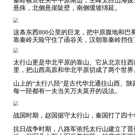
秦岭横亘在关中平原南边，主峰太白山海拔3
悬殊，北侧悬崖陡壁，南侧缓坡绵延。
这条东西800公里的巨龙，把中原腹地和巴
靠秦岭天险守住了函谷关，汉朝靠秦岭挡住
太行山更是华北平原的靠山。它从北京往西南
里，把山西高原和华北平原切成了两个世界
山上的“太行八陉”是古代华北通往山西、陕
每一陉都有一夫当关万夫莫开的说法。
战国时期，赵国据守太行山，秦国打了四十
抗日战争时期，八路军依托太行山建立了晋