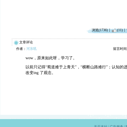
浏览(1736)
(11)
文章评论
作者：
河东吼
留言时间：20
wow，原来如此呀，学习了。
以前只记得“蜀道难于上青天”，“横断山路难行”；认知的
改变ing 了观念。
关于本站
|
广告服务
|