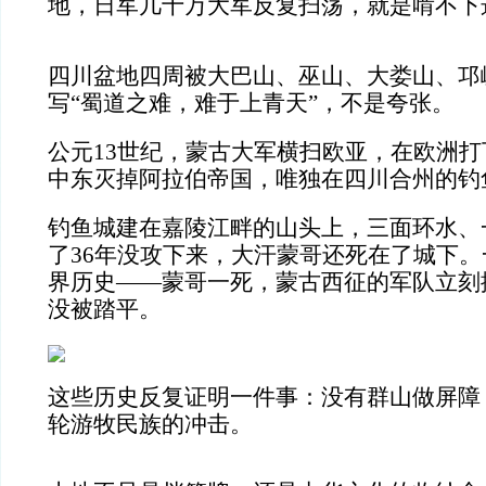
地，日军几十万大军反复扫荡，就是啃不下
四川盆地四周被大巴山、巫山、大娄山、邛
写“蜀道之难，难于上青天”，不是夸张。
公元13世纪，蒙古大军横扫欧亚，在欧洲
中东灭掉阿拉伯帝国，唯独在四川合州的钓
钓鱼城建在嘉陵江畔的山头上，三面环水、
了36年没攻下来，大汗蒙哥还死在了城下
界历史——蒙哥一死，蒙古西征的军队立刻
没被踏平。
这些历史反复证明一件事：没有群山做屏障
轮游牧民族的冲击。