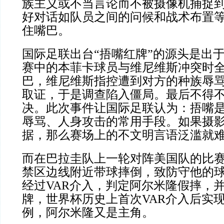
族主义或不当言论而不被摄像机捕捉
好对话如队员之间的问候和战术布置
住嘴巴。
国际足联出台“捂嘴红牌”的源头是出
赛中的本菲卡球员与维尼维斯冲突时
巴，维尼维斯指控遭到对方的种族辱
取证，于是调查陷入僵局。最后不得
决。此次事件让国际足联认为：捂嘴
辱骂、人身攻击的常用手段。如果摄
据，那么赛场上的不文明言语泛滥就
而在巴拉圭队上一轮对阵美国队的比
禁区边线附近带球摔倒，致防守他的
经过VAR介入，判定阿尔米隆假摔，
牌，世界杯历史上首次VAR介入后实现
例，阿尔米隆又是主角。