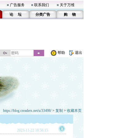
广告服务
联系我们
关于万维
论 坛
分类广告
购 物
帮助
退出
https://blog.creaders.net/u/33498/
>
复制
>
收藏本页
2023-11-22 18:56:15