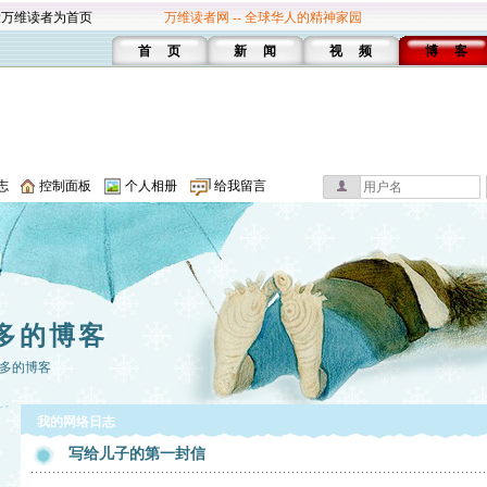
设万维读者为首页
万维读者网 -- 全球华人的精神家园
首 页
新 闻
视 频
博 客
志
控制面板
个人相册
给我留言
多的博客
多的博客
我的网络日志
写给儿子的第一封信