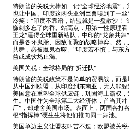
特朗普的关税大棒如一记“全球经济地震”，
也让中国、印度这两头亚洲巨兽嗅到了一丝“
冷笑：“印度不靠谱，结盟就是一盘散沙！”
嫌刺多忘了肉香。站高点，用第一性原理看
王龙”逼得全球重新站队，中印的“龙象共舞
而是各怀鬼胎、因敌而聚的战略博弈。然，
共舞，必被魔鬼吞噬。”印度若不慎，与东
益或成饮鸩止渴。
美国关税：全球格局的“拆迁队"
特朗普的关税政策不是简单的贸易战，而是地
从中国到欧盟，从印度到东南亚，无人能躲过
美国意在重塑全球供应链，巩固海上霸权，
生。中国作为全球第二大经济体，首当其冲
厂”，却难舍美国市场。表面上，两国各打
根“指挥棒”硬生生将他们推向同一舞池。
美国单边主义让盟友叫苦不迭：欧盟被关税