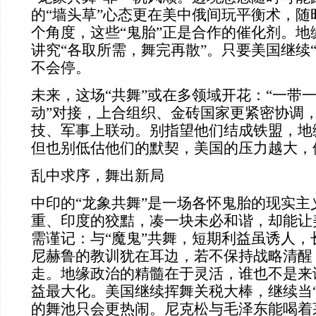
的“墙头草”心态更在美中俄间玩平衡术，随
个角度，这些“鬼胎”正是合作的催化剂。地
讲究“各取所需，舞完再散”。只要美国继续
不会停。
未来，这场“共舞”或在多领域开花：“一带一
动”对接，上合组织、金砖国家更紧密协调
技、军事上联动。别指望他们结成铁盟，地
但也别低估他们的默契，美国的压力越大，
乱中求序，舞出新局
中印的“龙象共舞”是一场各怀鬼胎的现实主
重、印度的狡黠，凑一块未必和谐，却能让
需谨记：与“魔鬼”共舞，短期利益虽诱人，
尼赫鲁的教训犹在耳边，若不保持战略清醒
走。地缘政治的精髓在于灵活，谁也不是来
益最大化。美国继续挥舞关税大棒，继续当“
的舞池只会更热闹。尼克松与毛泽东能喝着