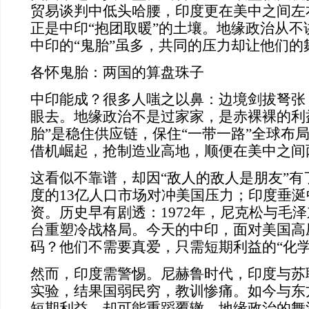
贸易谈判中低头哈腰，印度更在美中之间左
正是中印“抱团取暖”的土壤。地缘政治从不
中印的“鬼胎”虽多，共同的压力却让他们的
各怀鬼胎：两国的算盘珠子
中印能成？很多人嗤之以鼻：边境剑拔弩张
眼去。地缘政治不是过家家，是赤裸裸的利
胎”是稳住供应链，保住“一带一路”全球布局
借机崛起，抢制造业高地，顺便在美中之间
这看似不靠谱，却因“敌人的敌人是朋友”有
度的13亿人口市场对冲美国压力；印度垂涎
资。历史早有剧透：1972年，尼克松与毛
台重塑冷战格局。今天的中印，面对美国高
码？他们不需要真爱，只需短期利益的“化学
然而，印度需警惕。尼赫鲁时代，印度与苏
实验，结果国弱民穷，教训惨痛。如今与东
短期利益，却可能重蹈覆辙。地缘政治的舞