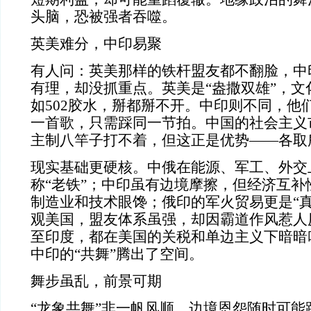
头脑，恐被强者吞噬。
英美难分，中印易聚
有人问：英美那样的铁杆盟友都不翻脸，中
有理，却没抓重点。英美是“盎撒双雄”，文
如502胶水，掰都掰不开。中印则不同，他们
一首歌，只需踩同一节拍。中国的社会主义
主制八竿子打不着，但这正是优势——各取
现实基础更硬核。中俄在能源、军工、外交
称“老铁”；中印虽有边境摩擦，但经济互补
制造业和技术眼馋；俄印的军火贸易更是“真
观美国，盟友体系虽强，却因霸道作风惹人
至印度，都在美国的关税和单边主义下暗暗
中印的“共舞”腾出了空间。
舞步虽乱，前景可期
“龙象共舞”非一帆风顺。边境恩怨随时可能