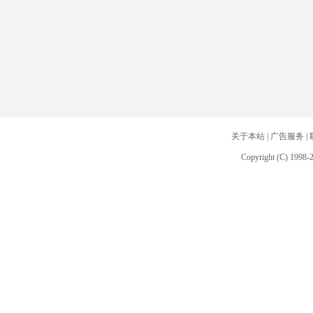
关于本站
|
广告服务
|
Copyright (C) 1998-2