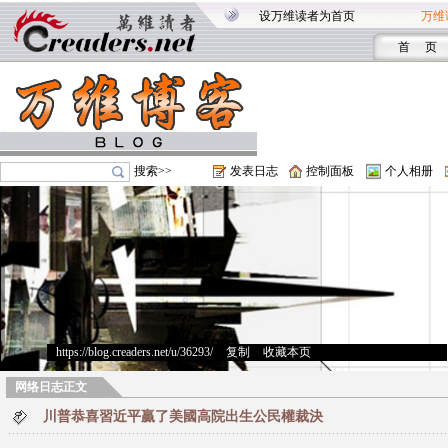
设万维读者为首页
万维
首 页
搜索>>
发表日志
控制面板
个人相册
https://blog.creaders.net/u/36293/
>
复制
>
收藏本页
网络日志正文
川普恭喜習近平贏了美國高院出生公民權裁決