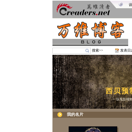
搜索>>
发表日
西贝预
一场鬼影幢
我的名片