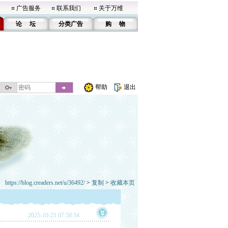
广告服务
联系我们
关于万维
论 坛
分类广告
购 物
帮助
退出
https://blog.creaders.net/u/36492/
>
复制
>
收藏本页
2025-10-21 07:58:34