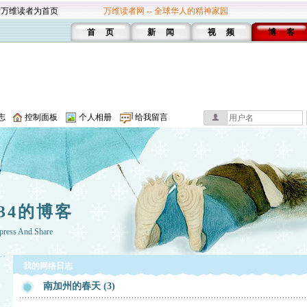
设万维读者为首页
万维读者网 -- 全球华人的精神家园
首 页
新 闻
视 频
博 客
志
控制面板
个人相册
给我留言
234的博客
press And Share
我的网络日志
南加州的春天 (3)