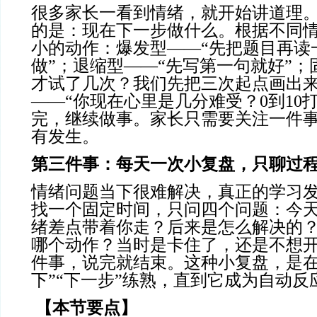
很多家长一看到情绪，就开始讲道理
的是：现在下一步做什么。根据不同
小的动作：爆发型——“先把题目再读
做”；退缩型——“先写第一句就好”；
才试了几次？我们先把三次起点画出来
——“你现在心里是几分难受？0到10
完，继续做事。家长只需要关注一件
有发生。
第三件事：每天一次小复盘，只聊过
情绪问题当下很难解决，真正的学习
找一个固定时间，只问四个问题：今
绪差点带着你走？后来是怎么解决的
哪个动作？当时是卡住了，还是不想
件事，说完就结束。这种小复盘，是在
下”“下一步”练熟，直到它成为自动反
【本节要点】