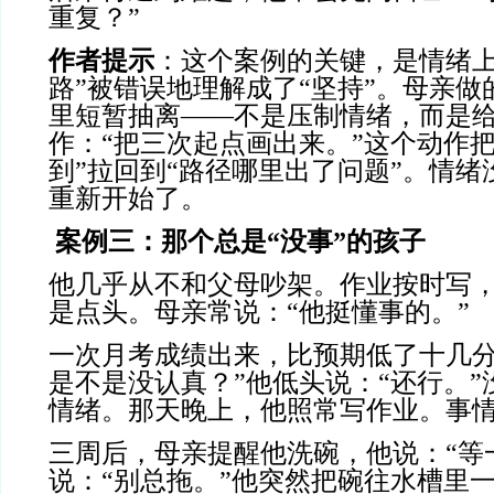
重复？”
作者提示
：这个案例的关键，是情绪上
路”被错误地理解成了“坚持”。母亲
里短暂抽离——不是压制情绪，而是
作：“把三次起点画出来。”这个动作
到”拉回到“路径哪里出了问题”。情
重新开始了。
案例三：那个总是
“没事”的孩子
他几乎从不和父母吵架。作业按时写
是点头。母亲常说：“他挺懂事的。”
一次月考成绩出来，比预期低了十几分
是不是没认真？”他低头说：“还行。
情绪。那天晚上，他照常写作业。事
三周后，母亲提醒他洗碗，他说：“等
说：“别总拖。”他突然把碗往水槽里