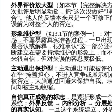
外界评价放大型
（如本节【完整解决
次批评后明显动摇，把“这次没做好”理
合”。他人的反馈本来只是一个可修正
误解为对整个人的否定。
形象维护型
（如3.1节的案例一）：对
感，不愿暴露真实准备过程，一旦出
是否认或解释，很难承认“这一部分还
断建立在需要持续维护的形象上，而
来很自信，但对失误的容忍度极低。
主动退出保护型
：主动退出可能被评价
在乎”掩盖担心，不进入竞争或展示机
被否定，大脑通过回避来保护自我。
间却被主动收缩。
自信真正成熟的标志
，是逐渐形成一
系统：
外界反馈
→ 内部分析 → 分层
的真实认知。
一旦这个系统建立，外