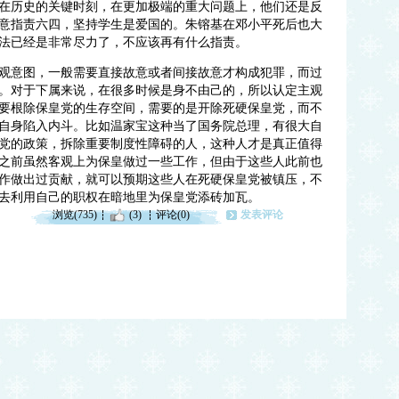
在历史的关键时刻，在更加极端的重大问题上，他们还是反
意指责六四，坚持学生是爱国的。朱镕基在邓小平死后也大
法已经是非常尽力了，不应该再有什么指责。
观意图，一般需要直接故意或者间接故意才构成犯罪，而过
。对于下属来说，在很多时候是身不由己的，所以认定主观
要根除保皇党的生存空间，需要的是开除死硬保皇党，而不
自身陷入内斗。比如温家宝这种当了国务院总理，有很大自
党的政策，拆除重要制度性障碍的人，这种人才是真正值得
之前虽然客观上为保皇做过一些工作，但由于这些人此前也
作做出过贡献，就可以预期这些人在死硬保皇党被镇压，不
去利用自己的职权在暗地里为保皇党添砖加瓦。
浏览(735)
(3)
评论(0)
发表评论