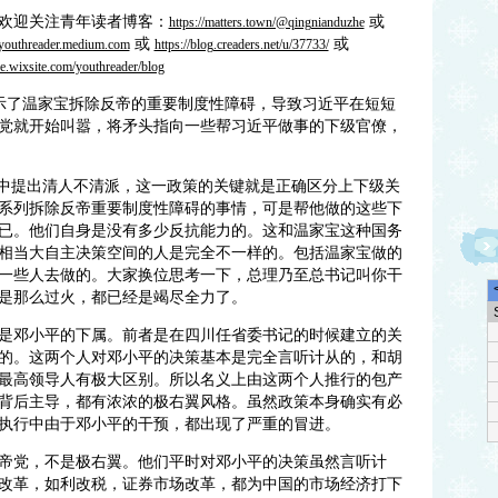
欢迎关注青年读者博客：
或
https://matters.town/@qingnianduzhe
或
或
//youthreader.medium.com
https://blog.creaders.net/u/37733/
he.wixsite.com/youthreader/blog
示了温家宝拆除反帝的重要制度性障碍，导致习近平在短短
党就开始叫嚣，将矛头指向一些帮习近平做事的下级官僚，
中提出清人不清派，这一政策的关键就是正确区分上下级关
系列拆除反帝重要制度性障碍的事情，可是帮他做的这些下
已。他们自身是没有多少反抗能力的。这和温家宝这种国务
相当大自主决策空间的人是完全不一样的。包括温家宝做的
一些人去做的。大家换位思考一下，总理乃至总书记叫你干
是那么过火，都已经是竭尽全力了。
是邓小平的下属。前者是在四川任省委书记的时候建立的关
的。这两个人对邓小平的决策基本是完全言听计从的，和胡
最高领导人有极大区别。所以名义上由这两个人推行的包产
背后主导，都有浓浓的极右翼风格。虽然政策本身确实有必
执行中由于邓小平的干预，都出现了严重的冒进。
帝党，不是极右翼。他们平时对邓小平的决策虽然言听计
改革，如利改税，证券市场改革，都为中国的市场经济打下