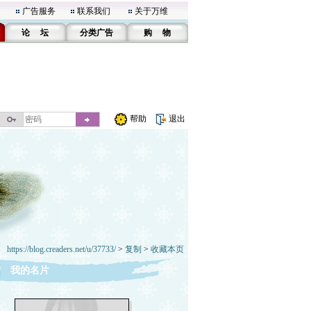
广告服务
联系我们
关于万维
论 坛
分类广告
购 物
帮助
退出
https://blog.creaders.net/u/37733/
>
复制
>
收藏本页
我的名片