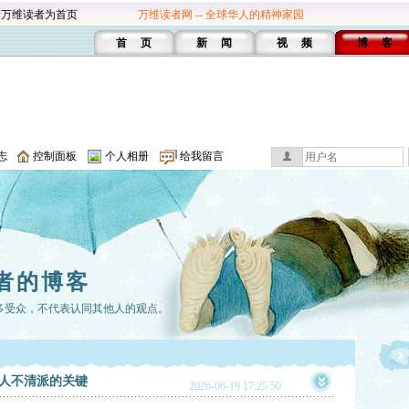
设万维读者为首页
万维读者网 -- 全球华人的精神家园
首 页
新 闻
视 频
博 客
志
控制面板
个人相册
给我留言
者的博客
多受众，不代表认同其他人的观点。
人不清派的关键
2026-06-19 17:25:50