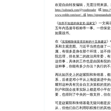
欢迎自由转发编辑，无需注明来源。
或
https://substack.com/@youthreader
https:
www.reddit.com/user/...或
https://qingnianduz
《
》一文揭
你所不知道的保皇党-温家宝
五年内迅速夺权称帝一事。一些保皇
如栗战书。
在《
》
实现根除保皇党目标的十五条建议
系和主观意图。习近平当然也做了一
属，有很多是身在那个环境，迫不得
院总理，排名第二的政治局常委，有
这些事，具体的工作也是由国务院的
这种事，你能有多少办法？执行的不
再比如历史上的赵紫阳和朱镕基，都
系，后者是邓小平从上海提拔进中央
耀邦这种具有完全自主决策权的党的
到户和国企改革实际上都是邓小平在
要，也得到了中央的一致支持，但在
可是赵紫阳和朱镕基毫无疑问都是反
从，但他们自己利用职权推行的其他