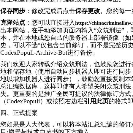
保存同步
：修改完成后点击
保存更改
。您的每一
克隆站点
：您可以直接进入
https://
chinacriminall
出本网站，在手动添加页面内输入“众筑刑法”，
本，并在本地或您自己的服务器上部署镜像（如
史，可以不选“仅包含当前修订，而不是完整历史”
CodexPopuli-Archive-Bot进行备份。
我们欢迎大家转载介绍众筑刑法，也鼓励您进行
地和储存地（使用自动同步机器人即可进行同步
地以增加机器人进行同步），鼓励您直接复制本
总汇编数据库，这样即使有人希望关闭众筑刑法
失。更重要的是推广全民可提议的法律修订方式
（CodexPopuli）或按照右边栏
引用此页
的格式
四、正式提案
您如果是人大代表，可以将本站汇总汇编的修订
目/愿景与技术白皮书的下方插入