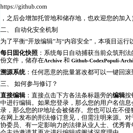
https://github.com
，之后会增加托管地和储存地，也欢迎您的加入
二、 自动化安全机制
为了平衡“开放编辑”与“内容安全”，本项目运
每日固化快照
：系统每日自动捕获当前众筑刑法
份文件，储存在
和
Archive
Github-CodexPopuli-Archi
溯源系统
：任何恶意的批量篡改都可以一键回滚
三、 如何参与修订？
直接编辑
：直接点击下方各法条标题旁的
编辑
按
中进行编辑。如果您登录，那么您的用户名信息
录，那么您的IP地址会被储存。您也可以在不
在网上发布的刑法修订意见，但需注明来源。对
协委员、有一定影响力的法律从业人士、优秀青
会主动邀请其再次进行编辑或阐述深度理由。