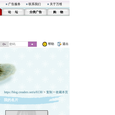
广告服务
联系我们
关于万维
论 坛
分类广告
购 物
帮助
退出
https://blog.creaders.net/u/6138/
>
复制
>
收藏本页
我的名片