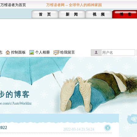
设万维读者为首页
万维读者网 -- 全球华人的精神家园
首 页
新 闻
视 频
博 客
志
控制面板
个人相册
给我留言
步的博客
be.com/c/AutoWorldzz
2022
2022-03-14 21:54:24