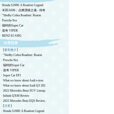
· Honda S2000: A Roadster Legend
· 丰田AE86：点燃漂移之魂 - 传奇
· "Shelby Cobra Roadster: Roarin
· Porsche 9xx
· 福特的Super Car
· 道奇 VIPER
· BENZ 63 AMG
分类目录
【新车推介】
· "Shelby Cobra Roadster: Roarin
· Porsche 9xx
· 福特的Super Car
· 道奇 VIPER
· Super Car EP1
· What we know about Audi e-tron
· What we know about Audi Q3 202
· 2022 Mercedes-Benz SUV Lineup:
· Infiniti QX60 Review
· 2022 Mercedes Benz EQS Review,
【日常】
· Honda S2000: A Roadster Legend