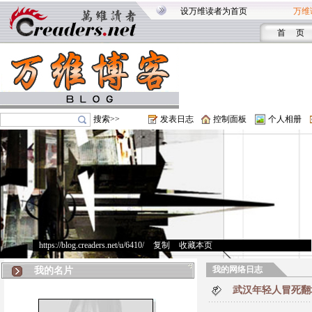
设万维读者为首页
万维
首 页
搜索>>
发表日志
控制面板
个人相册
https://blog.creaders.net/u/6410/
>
复制
>
收藏本页
我的网络日志
我的名片
武汉年轻人冒死翻