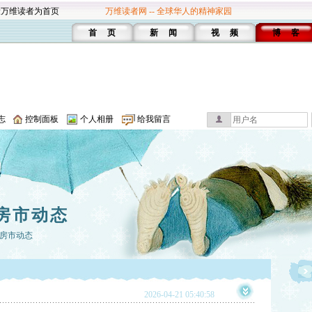
设万维读者为首页
万维读者网 -- 全球华人的精神家园
首 页
新 闻
视 频
博 客
志
控制面板
个人相册
给我留言
房市动态
房市动态
2026-04-21 05:40:58