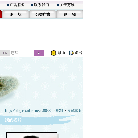
广告服务
联系我们
关于万维
论 坛
分类广告
购 物
帮助
退出
https://blog.creaders.net/u/8038/
>
复制
>
收藏本页
我的名片