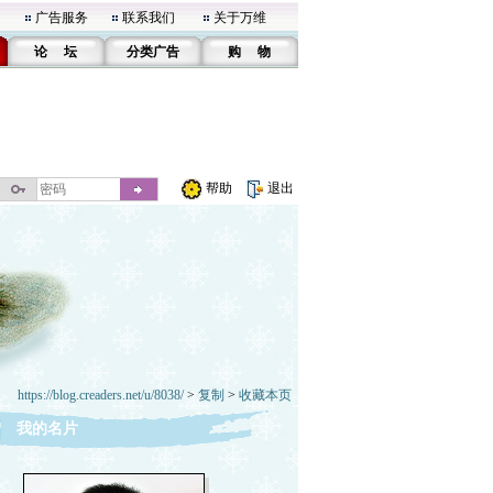
广告服务
联系我们
关于万维
论 坛
分类广告
购 物
帮助
退出
https://blog.creaders.net/u/8038/
>
复制
>
收藏本页
我的名片