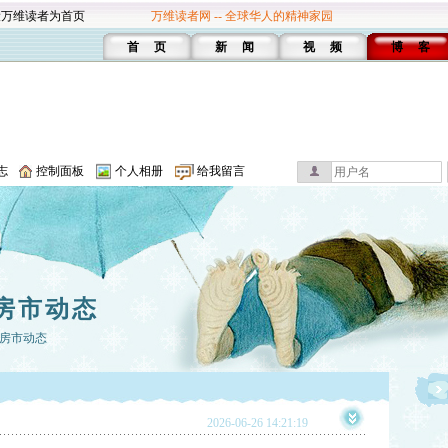
设万维读者为首页
万维读者网 -- 全球华人的精神家园
首 页
新 闻
视 频
博 客
志
控制面板
个人相册
给我留言
房市动态
房市动态
2026-06-26 14:21:19