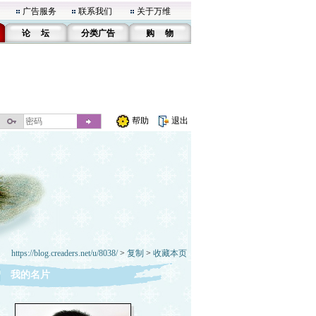
广告服务
联系我们
关于万维
论 坛
分类广告
购 物
帮助
退出
https://blog.creaders.net/u/8038/
>
复制
>
收藏本页
我的名片