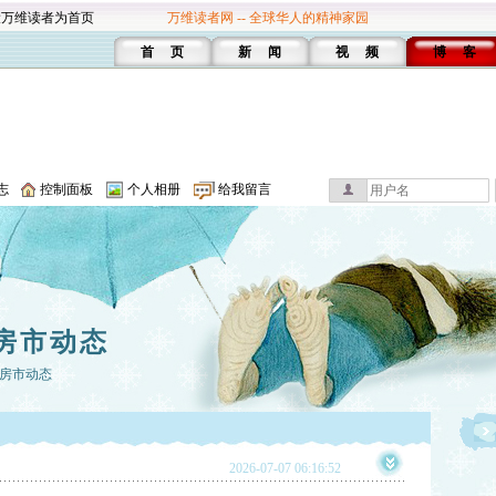
设万维读者为首页
万维读者网 -- 全球华人的精神家园
首 页
新 闻
视 频
博 客
志
控制面板
个人相册
给我留言
房市动态
房市动态
2026-07-07 06:16:52