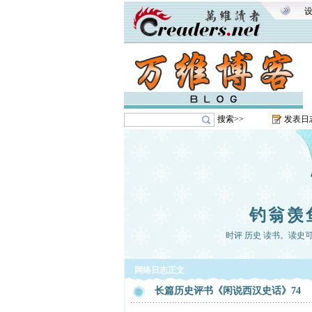
搜索>>
发表日
钓翁羡
时评 历史 读书。读史
网络日志正文
长篇历史评书《闲说西汉史话》74