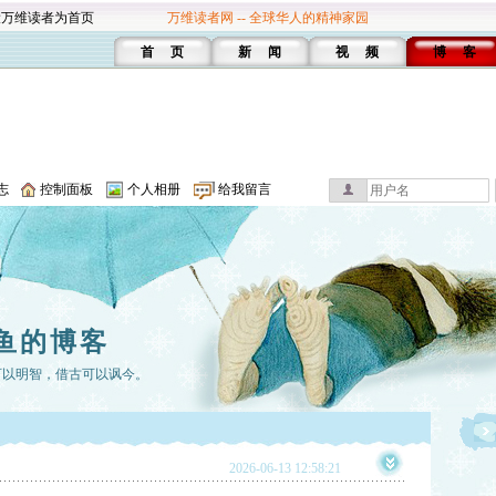
设万维读者为首页
万维读者网 -- 全球华人的精神家园
首 页
新 闻
视 频
博 客
志
控制面板
个人相册
给我留言
鱼的博客
可以明智，借古可以讽今。
2026-06-13 12:58:21