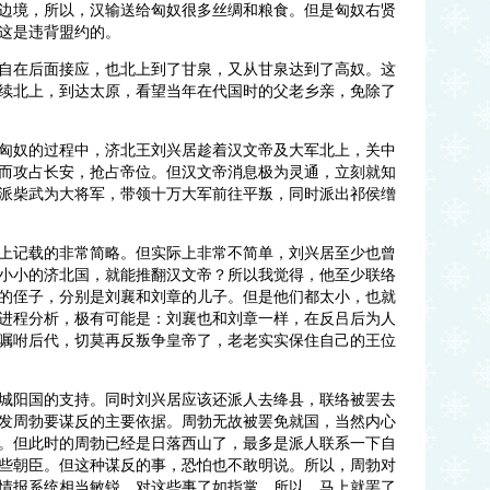
边境，所以，汉输送给匈奴很多丝绸和粮食。但是匈奴右贤
这是违背盟约的。
自在后面接应，也北上到了甘泉，又从甘泉达到了高奴。这
续北上，到达太原，看望当年在代国时的父老乡亲，免除了
匈奴的过程中，济北王刘兴居趁着汉文帝及大军北上，关中
而攻占长安，抢占帝位。但汉文帝消息极为灵通，立刻就知
派柴武为大将军，带领十万大军前往平叛，同时派出祁侯缯
上记载的非常简略。但实际上非常不简单，刘兴居至少也曾
小小的济北国，就能推翻汉文帝？所以我觉得，他至少联络
的侄子，分别是刘襄和刘章的儿子。但是他们都太小，也就
进程分析，极有可能是：刘襄也和刘章一样，在反吕后为人
嘱咐后代，切莫再反叛争皇帝了，老老实实保住自己的王位
城阳国的支持。同时刘兴居应该还派人去绛县，联络被罢去
发周勃要谋反的主要依据。周勃无故被罢免就国，当然内心
。但此时的周勃已经是日落西山了，最多是派人联系一下自
些朝臣。但这种谋反的事，恐怕也不敢明说。所以，周勃对
情报系统相当敏锐，对这些事了如指掌。所以，马上就罢了