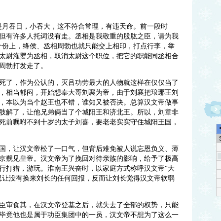
是月吞日，小吞大，这不符合常理，有违天命。前一段时
但有许多人托词没有走。丞相是我敬重的股肱之臣，请为我
个份上，绛侯、丞相周勃也就只能交上相印，打点行李，举
太尉灌婴为丞相，取消太尉这个职位，把它的职能同丞相合
周勃打发走了。
死了，作为公认的，灭吕功劳最大的人物就这样在仅仅当了
，相当郁闷，开始想奉大哥刘襄为帝，由于刘襄把琅琊王刘
，本以为当个赵王也不错，谁知又被否决。总算汉文帝做事
肢解了，让他兄弟俩当了个城阳王和济北王。所以，刘章非
死前嘱咐不到十岁的太子刘喜，要老老实实守住城阳王国，
国，让汉文帝松了一口气，但背后难免被人说忘恩负义、薄
京觐见皇帝。汉文帝为了挽回对待亲族的影响，给予了极高
行打猎，游玩。淮南王兴奋时，以家庭方式称呼汉文帝“大
忍让没有换来刘长的任何回报，反而让刘长觉得汉文帝软弱
臣审食其，在汉文帝登基之后，就失去了全部的权势，只能
毕竟他也是属于功臣集团中的一员，汉文帝不想为了这么一