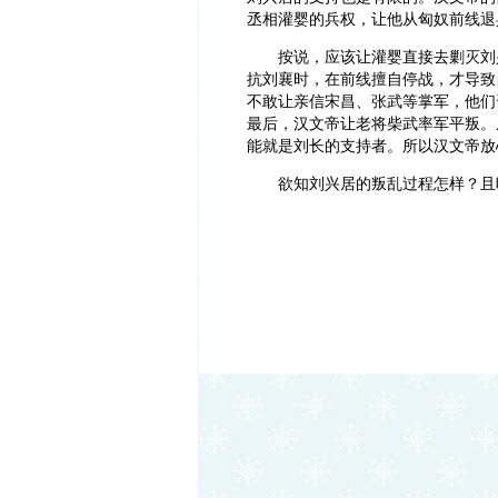
丞相灌婴的兵权，让他从匈奴前线退
按说，应该让灌婴直接去剿灭刘
抗刘襄时，在前线擅自停战，才导致
不敢让亲信宋昌、张武等掌军，他们
最后，汉文帝让老将柴武率军平叛。
能就是刘长的支持者。所以汉文帝放
欲知刘兴居的叛乱过程怎样？且