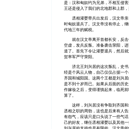
是：汉和匈奴约为兄弟，不相互侵害
王还是侵入了我们的北地郡和上郡，
丞相灌婴带兵出发后，汉文帝亲
时匈奴退兵了。汉文帝没有停止，继
代地三年的赋税。
就在汉文帝离开首都长安，反击
空虚，发兵反叛。准备袭击荥阳，进
道了。首先下令让灌婴退兵，然后就
贺率军严守荥阳。
济北王刘兴居的这次叛乱，史书
经是个风云人物，自己仅仅占据一个
齐国和城阳国。这两个王都是刘兴居
是不到十岁而已。如果从后面的历史
作嫁妆之后，变得谨慎起来，临死前
算了。
这样，刘兴居没有争取到齐国和
丞相之职的周勃，这也是后来有人告
有怨气，应该只是口头说了一些气话
己的好友，继任丞相灌婴以及其他一
刘兴居的支持也是有限的。汉文帝的