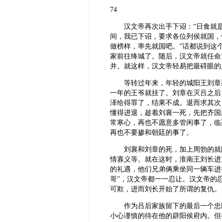
74
汉文帝再次出手下诏：“日食就
间，我已下诏，要求各位列侯就国，
做榜样，率先就国吧。”话都说到这
家前往绛城了。随后，汉文帝就任命
并。就这样，汉文帝轻易把最碍眼的
等转过年来，年轻的城阳王刘章
一年的王爷就挂了。刘章在灭吕之后
泽给得罪了，结果不成。退而求其次
懂得进退，趁着刘襄一死，先把齐国
常寒心，再也不愿意多管闲事了，临
再也不要掺和朝廷的事了。
刘襄和刘章的死，加上周勃的就
情寡义等。就在这时，淮南王刘长进
的礼遇，他们兄弟俩乘坐同一辆车进
哥”，汉文帝都一一忍让。汉文帝的
可欺，进而刘长开始了所谓的复仇。
作为吕后家族留下的最后一个忠
小心谨慎的待在他的辟阳侯府内。但