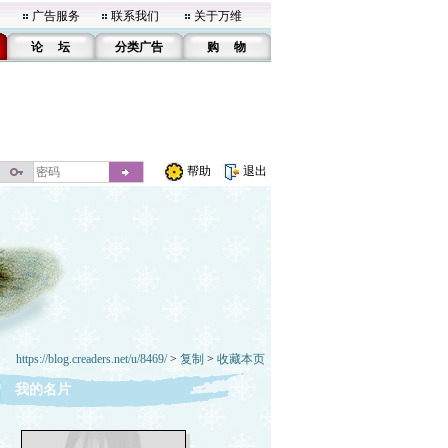
广告服务
联系我们
关于万维
论 坛
分类广告
购 物
帮助
退出
https://blog.creaders.net/u/8469/
>
复制
>
收藏本页
我的名片