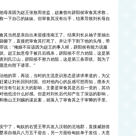
他母亲因为赵王张敖而坐监，赵兼曾向辟阳侯审食其求救，
救一下自己的妹妹。但审食其没有出手，结果导致刘长母自
食其当然是亲自出来迎接淮南王了。结果刘长从袖子里抽出
袋砸下，直接把审食其打死了。并让手下割下他的头颅，带
罪说：“俺娘不应该因为赵王的事入狱，辟阳侯有能力说服
状。赵王如意母子被吕后残杀，辟阳侯不尽力劝阻，这是第
害刘氏江山，辟阳侯不努力劝阻，这是第三条罪状。我为了
愿意向陛下请罪。”
治他的罪，再说，当时的主流意识形态是讲求孝道的，为父
赶紧让刘长回到封国。但对他内心的反感可想而知，擅杀大
时没有引起太大的影响，主要是审食其是吕后一党的，其功
对他也没什么好感。但是对刘长后代却产生了深远的影响，
和衡山王刘赐的谋反案，就落入了审食其之子审卿的手里。
安宁了，匈奴的右贤王带兵攻入汉朝的北地郡，直接威胁首
婴亲自领兵八万五千迎击，另一方面给匈奴单于发信，大意