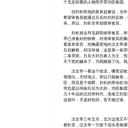
个无足轻重的人物而开罪功臣集团。
但刘长听他的舅舅赵兼说，当年
希望审食其能通过吕后向刘邦反映，
杀。所以，刘长非常怨恨审食其。
刘长就去拜见辟阳侯审食其，审
早已准备好的铁锥，对准审食其的脑
着直奔皇宫，坦胸露背地向汉文帝请
吕后解救，却没有做，这是第一条罪
二条罪状。吕后大封吕家人为王，危
天下把此贼杀了，为我娘报了仇。我
汉文帝一看这个状况，哪里还敢
母报仇，天经地义。所以只能赦免，
臣，而且是个侯爵。刘长的举动在当
劳也是以伺候吕后为主的，功臣集团
几十年后的汉武帝时代，淮南王刘安
这就叫：天道好轮回，苍天饶过谁。
汉文帝三年五月，北方边境又不
都长安，汉文帝一方面下诏令丞相灌