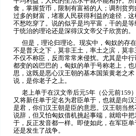
平均利益，人民的生活水平就不能相齐。所
食，掌握货币，限制有富裕的人；调剂贫穷
过多的财富，堵塞人民获得利益的途径，这
不愁吃穿了。说的似乎是均平富，干的是等
于统治的理论还是深得汉文帝父子欣赏的。
但是，理论归理论。现实中，匈奴的存
不是普天之下，莫非王土，率土之滨，莫非
不仅不称臣，反而常常来侵扰。尤其是中行
都变的凶巴巴的，匈奴的单于号称老上，也
思，这既是恶心汉王朝的基本国策黄老之术
说，是你老子之上。
老上单于在汉文帝后元
5
年（公元前
159
又将新任单于定名为君臣单于，也就是向汉
是君，你们汉王朝是臣的意思。汉王朝当然
说辞，但又怕匈奴借机挑起事端，就暗中把
于，反正发音都一样。即使如此，在军臣单
还是发生了战争。