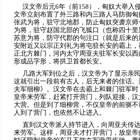
汉文帝后元
6
年（前
158
），匈奴大举入
文帝立刻布置了外三路和内三路人马防御匈
张武为将，驻守北地郡，防止匈奴突袭京师
为将，驻守赵国北部的飞狐口（也称四十里
苏意为将，防守代郡的句注口（就是后来的
安附近又以宗正刘礼为将屯驻长安的霸上，
正北方棘门，河内太守周亚夫驻军长安以西
形成品字形，将拱卫首都长安。
几路大军到位之后，汉文帝为了显示亲
这就引出一段前有古人，后无来者的佳话。
夫军细柳》。汉文帝在去霸上和棘门驻军时
皇帝来劳军，赶紧打开营门，列队迎接，汉
大营。但是到了细柳营，不仅皇帝的前驱不
人到了营门，也依然不让进入。
直到汉文帝派人持节进入，向周亚夫传
来劳军。这样，周亚夫才打开营门，放皇帝