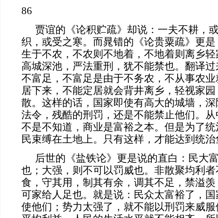
86
贾谊的《论积贮疏》却说：一夫不耕，
织，或受之寒。而晁错的《论贵粟疏》更是
生于不农，不农则不地着，不地着则离乡轻
高城深池，严法重刑，犹不能禁也。翻译过
不富足，不富足是由于不务农，不从事农业
居下来，不能定居就会背井离乡，轻视家园
散。这样的话，国家即使有高大的城墙，深
法令，残酷的刑罚，还是不能禁止他们。从
不是不知道，商业是富裕之本。但是为了统
民束缚在土地上。只有这样，才能达到统治
后世的《盐铁论》更是说的直白：民大
也；大强，则不可以罚威也。非散聚均利者
食，守其用，制其有余，调其不足，禁溢羡
可家给人足也。就是说：民众太富裕了，国
使他们；势力太强了，就不能以刑罚来威服