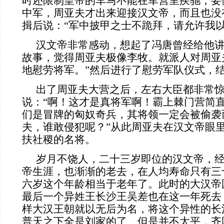
时还限制皇帝的车马不能在军营里疾驰，要
中军，周亚夫才出来迎接汉文帝，而且也没
揖后说：“军中披甲之士不跪拜，请允许我以
汉文帝非常感动，想起了冯唐曾经给他
故事，觉得周亚夫极像李牧。就派人对周亚
地慰劳将军。”然后进行了慰劳军队仪式，
出了周亚夫大营之后，左右大臣都非常
说：“啊！这才是真将军啊！霸上棘门营简
们是冒牌的匈奴奇兵，其将领一定会被偷袭
夫，谁敢侵犯呢？”从此周亚夫在汉文帝眼
扶社稷的名将。
岁月不饶人，二十三岁即位的汉文帝，
帝生涯，也渐渐的老去，在人均寿命只有三
六岁这个年龄相当于老年了。此时的大汉帝
最后一个异姓王长沙王吴差也在这一年死去
样大汉王朝就以无后为名，将这个异性的长
普天之下全是刘家的了。但是并不太平，齐