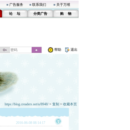
广告服务
联系我们
关于万维
论 坛
分类广告
购 物
帮助
退出
https://blog.creaders.net/u/8948/
>
复制
>
收藏本页
2016-06-08 08:14:17