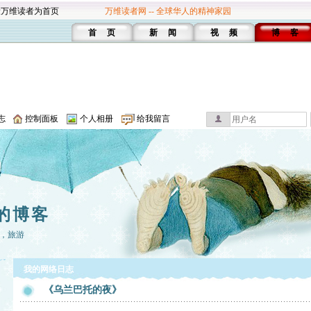
设万维读者为首页
万维读者网 -- 全球华人的精神家园
首 页
新 闻
视 频
博 客
志
控制面板
个人相册
给我留言
的博客
，旅游
我的网络日志
《乌兰巴托的夜》