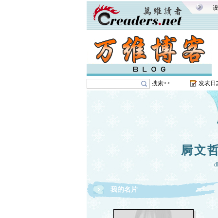
搜索>>
发表日
屙文
d
我的名片