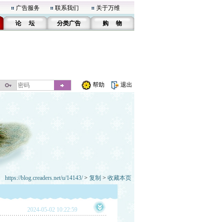
广告服务
联系我们
关于万维
论 坛
分类广告
购 物
帮助
退出
https://blog.creaders.net/u/14143/
>
复制
>
收藏本页
2024-05-02 10:22:59