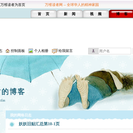
设万维读者为首页
万维读者网 -- 全球华人的精神家园
首 页
新 闻
视 频
博 客
志
控制面板
个人相册
给我留言
哲的博客
hfas
我的网络日志
妖妖旧贴汇总第10-1页