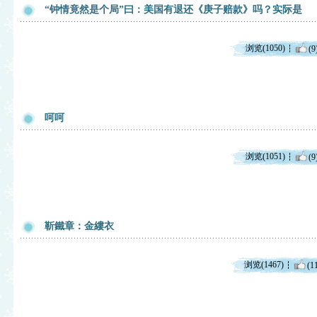
“钟情竟然是个局”曰：美国有退还《庚子赔款》吗？实际是
浏览(1050)
(9
呵呵
浏览(1051)
(9
靳鐵章：金縷衣
浏览(1467)
(1