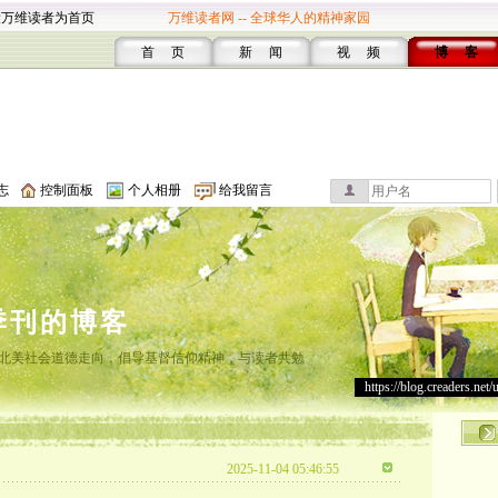
设万维读者为首页
万维读者网 -- 全球华人的精神家园
首 页
新 闻
视 频
博 客
志
控制面板
个人相册
给我留言
季刊的博客
注北美社会道德走向，倡导基督信仰精神，与读者共勉
https://blog.creaders.net/
2025-11-04 05:46:55