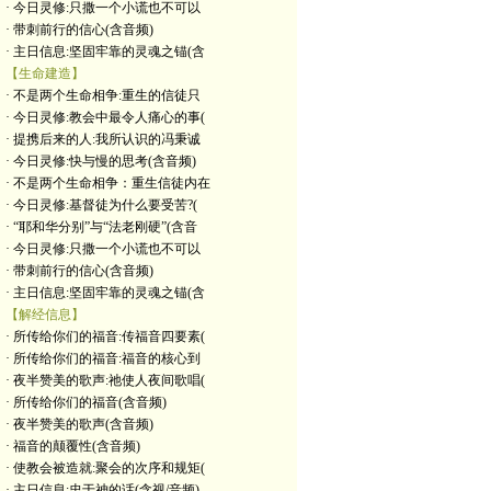
· 今日灵修:只撒一个小谎也不可以
· 带刺前行的信心(含音频)
· 主日信息:坚固牢靠的灵魂之锚(含
【生命建造】
· 不是两个生命相争:重生的信徒只
· 今日灵修:教会中最令人痛心的事(
· 提携后来的人:我所认识的冯秉诚
· 今日灵修:快与慢的思考(含音频)
· 不是两个生命相争：重生信徒内在
· 今日灵修:基督徒为什么要受苦?(
· “耶和华分别”与“法老刚硬”(含音
· 今日灵修:只撒一个小谎也不可以
· 带刺前行的信心(含音频)
· 主日信息:坚固牢靠的灵魂之锚(含
【解经信息】
· 所传给你们的福音:传福音四要素(
· 所传给你们的福音:福音的核心到
· 夜半赞美的歌声:祂使人夜间歌唱(
· 所传给你们的福音(含音频)
· 夜半赞美的歌声(含音频)
· 福音的颠覆性(含音频)
· 使教会被造就:聚会的次序和规矩(
· 主日信息:忠于神的话(含视/音频)