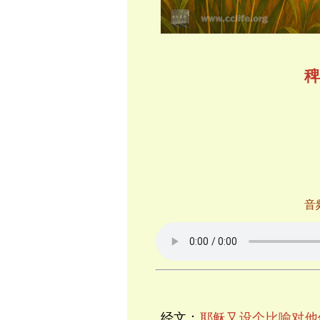
稗
音
经文：
耶稣又设个比喻对他