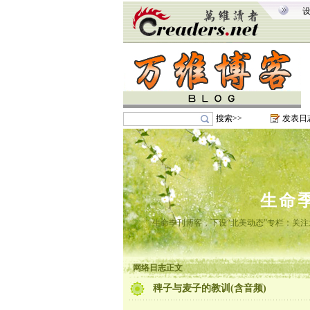
搜索>>
发表日
生命
生命季刊博客，下设“北美动态”专栏：关
网络日志正文
稗子与麦子的教训(含音频)