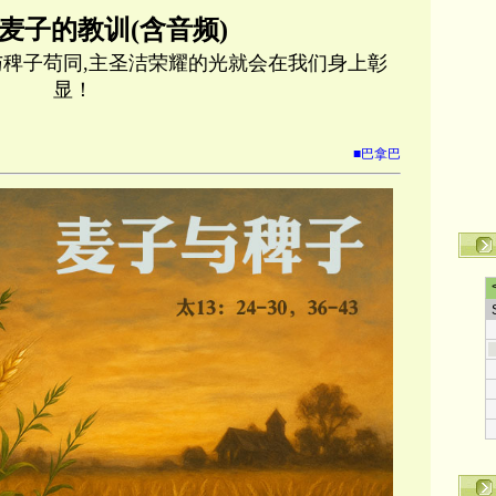
麦子的教训(含音频)
与稗子苟同,主圣洁荣耀的光就会在我们身上彰
显！
■巴拿巴