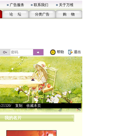
广告服务
联系我们
关于万维
论 坛
分类广告
购 物
帮助
退出
u/21320/
>
复制
>
收藏本页
我的名片