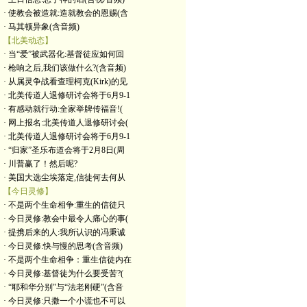
· 使教会被造就:造就教会的恩赐(含
· 马其顿异象(含音频)
【北美动态】
· 当“爱”被武器化:基督徒应如何回
· 枪响之后,我们该做什么?(含音频)
· 从属灵争战看查理柯克(Kirk)的见
· 北美传道人退修研讨会将于6月9-1
· 有感动就行动:全家举牌传福音!(
· 网上报名:北美传道人退修研讨会(
· 北美传道人退修研讨会将于6月9-1
· “归家”圣乐布道会将于2月8日(周
· 川普赢了！然后呢?
· 美国大选尘埃落定,信徒何去何从
【今日灵修】
· 不是两个生命相争:重生的信徒只
· 今日灵修:教会中最令人痛心的事(
· 提携后来的人:我所认识的冯秉诚
· 今日灵修:快与慢的思考(含音频)
· 不是两个生命相争：重生信徒内在
· 今日灵修:基督徒为什么要受苦?(
· “耶和华分别”与“法老刚硬”(含音
· 今日灵修:只撒一个小谎也不可以