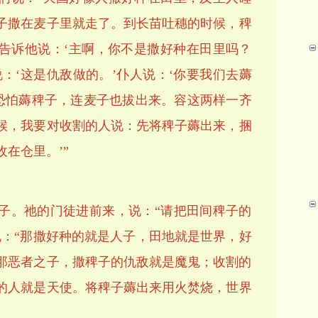
子撒在麦子里就走了。到长苗吐穗的时候，稗
告诉他说：‘主啊，你不是撒好种在田里吗？
：‘这是仇敌做的。’仆人说：‘你要我们去薅
，恐怕薅稗子，连麦子也拔出来。容这两样一齐
候，我要对收割的人说：先将稗子薅出来，捆
在仓里。’”
子。祂的门徒进前来，说：“请把田间稗子的
说：“那撒好种的就是人子，田地就是世界，好
那恶者之子，撒稗子的仇敌就是魔鬼；收割的
的人就是天使。将稗子薅出来用火焚烧，世界