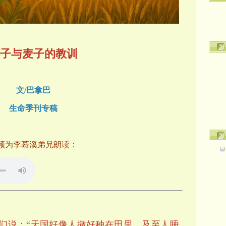
子与麦子的教训
文/巴拿巴
生命季刊专稿
频为李慕溪弟兄朗读：
们说：“天国好像人撒好种在田里，及至人睡