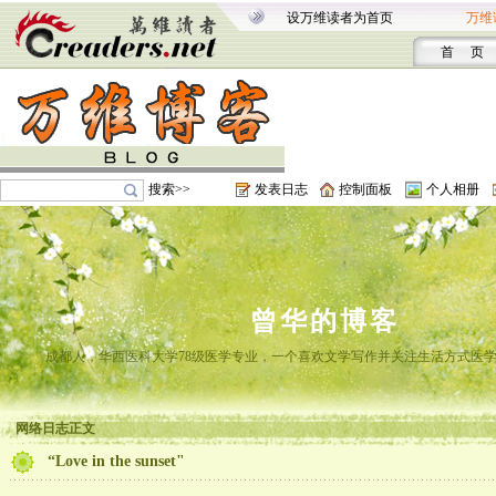
设万维读者为首页
万维
首 页
搜索>>
发表日志
控制面板
个人相册
曾华的博客
成都人，华西医科大学78级医学专业，一个喜欢文学写作并关注生活方式医
网络日志正文
“Love in the sunset"